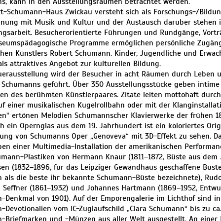
, kann in den Ausstellungsräumen betrachtet werden.
t-Schumann-Haus Zwickau versteht sich als Forschungs-/Bildung
nung mit Musik und Kultur und der Austausch darüber stehen 
ngsarbeit. Besucherorientierte Führungen und Rundgänge, Vort
seumspädagogische Programme ermöglichen persönliche Zugäng
hen Künstlers Robert Schumann. Kinder, Jugendliche und Erwac
s attraktives Angebot zur kulturellen Bildung.
uerausstellung wird der Besucher in acht Räumen durch Leben 
 Schumanns geführt. Über 350 Ausstellungsstücke geben intime 
ben des berühmten Künstlerpaares. Zitate leiten mottohaft durch
f einer musikalischen Kugelrollbahn oder mit der Klanginstalla
n“ ertönen Melodien Schumannscher Klavierwerke der frühen 1
ch ein Opernglas aus dem 19. Jahrhundert ist ein koloriertes Ori
ung von Schumanns Oper „Genoveva“ mit 3D-Effekt zu sehen. D
ben einer Multimedia-Installation der amerikanischen Performan
mann-Plastiken von Hermann Knaur (1811–1872, Büste aus dem J
sen (1832–1896, für das Leipziger Gewandhaus geschaffene Büste,
als die beste ihr bekannte Schumann-Büste bezeichnete), Rud
rl Seffner (1861–1932) und Johannes Hartmann (1869–1952, Entw
Denkmal von 1901). Auf der Emporengalerie im Lichthof sind in 
Devotionalien vom IC-Zuglaufschild „Clara Schumann“ bis zu ca
Briefmarken und -Münzen aus aller Welt ausgestellt. An einer 