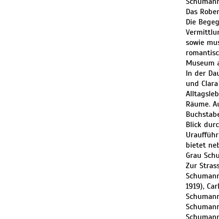
Schumanns
Das Rober
Die Begeg
Vermittlu
sowie mu
romantisc
Museum al
In der Da
und Clara
Alltagsle
Räume. Au
Buchstabe
Blick dur
Uraufführ
bietet ne
Grau Schu
Zur Stras
Schumann 
1919), Ca
Schumann-
Schumann-
Schumann-