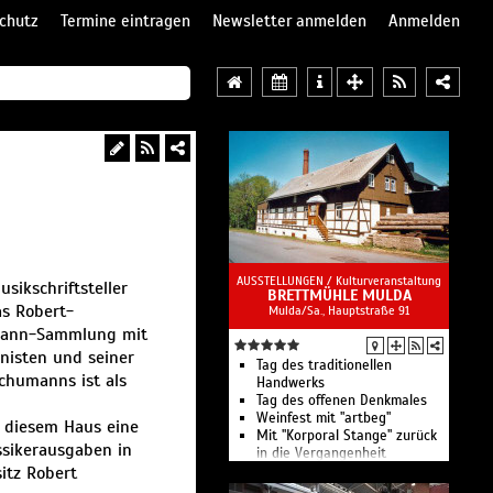
chutz
Termine eintragen
Newsletter anmelden
Anmelden
AUSSTELLUNGEN /
Kulturveranstaltung
ikschriftsteller
BRETTMÜHLE MULDA
as Robert-
Mulda/Sa., Hauptstraße 91
umann-Sammlung mit
onisten und seiner
Tag des traditionellen
Schumanns ist als
Handwerks
Tag des offenen Denkmales
Weinfest mit "artbeg"
n diesem Haus eine
Mit "Korporal Stange" zurück
ssikerausgaben in
in die Vergangenheit
itz Robert
Die Brettmühle Mulda im
Erzgebirge ist ein historisches