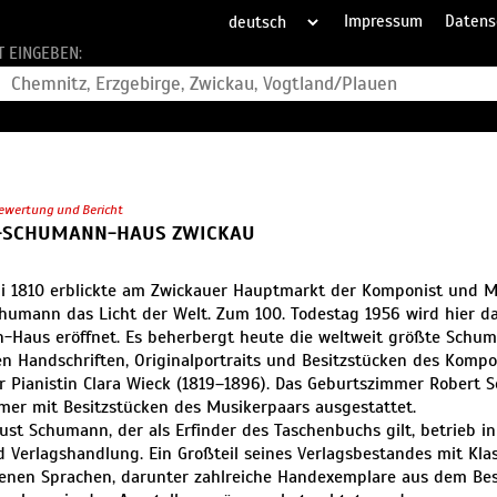
Impressum
Datens
T EINGEBEN:
ewertung und Bericht
-SCHUMANN-HAUS ZWICKAU
i 1810 erblickte am Zwickauer Hauptmarkt der Komponist und Mus
humann das Licht der Welt. Zum 100. Todestag 1956 wird hier d
-Haus eröffnet. Es beherbergt heute die weltweit größte Sch
en Handschriften, Originalportraits und Besitzstücken des Komp
er Pianistin Clara Wieck (1819–1896). Das Geburtszimmer Robert 
er mit Besitzstücken des Musikerpaars ausgestattet.
ust Schumann, der als Erfinder des Taschenbuchs gilt, betrieb i
 Verlagshandlung. Ein Großteil seines Verlagsbestandes mit Kla
enen Sprachen, darunter zahlreiche Handexemplare aus dem Bes