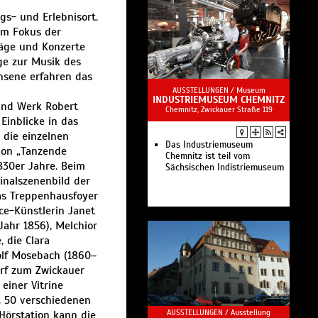
Sägewerk und technisches
s- und Erlebnisort.
Denkmal und bietet
im Fokus der
Führungen und
Veranstaltungen.
räge und Konzerte
e zur Musik des
hsene erfahren das
AUSSTELLUNGEN /
Museum
INDUSTRIEMUSEUM CHEMNITZ
und Werk Robert
Chemnitz, Zwickauer Straße 119
Einblicke in das
 die einzelnen
Das Industriemuseum
tion „Tanzende
Chemnitz ist teil vom
830er Jahre. Beim
Sächsischen Indistriemuseum
ginalszenenbild der
as Treppenhausfoyer
ce-Künstlerin Janet
ahr 1856), Melchior
 die Clara
olf Mosebach (1860–
urf zum Zwickauer
einer Vitrine
. 50 verschiedenen
AUSSTELLUNGEN /
Ausstellung
Hörstation kann die