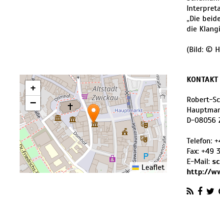
Interpret
„Die beid
die Klang
(Bild: © 
KONTAKT
+
Robert-S
−
Hauptmar
D
-
08056
Telefon:
+
Fax:
+49 
E-Mail:
s
Leaflet
http://w