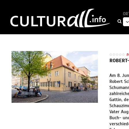
OR
B
ROBERT
Am 8. Jun
Robert Sc
Schumann
zahlreich
Gattin, d
Schauzimm
Vater Aug
Buch- und
verschied