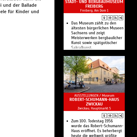
STADT- UND BERGBAUMUSEUM
i und der Ballade
FREIBERG
Freiberg, Am Dom 1
iele für Kinder und
Das Museum zählt zu den
ältesten bürgerlichen Museen
Sachsens und zeigt
Meisterwerken bergbaulicher
Kunst sowie spätgotischer
Sakralkunst.
AUSSTELLUNGEN /
Museum
ROBERT-SCHUMANN-HAUS
ZWICKAU
Zwickau, Hauptmarkt 5
Zum 100. Todestag 1956
wurde das Robert-Schumann-
Haus eröffnet. Es beherbergt
heute die weltweit größte