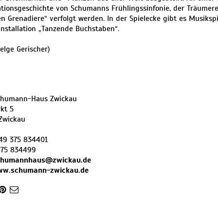
ationsgeschichte von Schumanns Frühlingssinfonie, der Träumere
en Grenadiere“ verfolgt werden. In der Spielecke gibt es Musiksp
installation „Tanzende Buchstaben“.
Helge Gerischer)
chumann-Haus Zwickau
kt 5
Zwickau
49 375 834401
375 834499
chumannhaus@zwickau.de
ww.schumann-zwickau.de