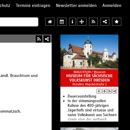
chutz
Termine eintragen
Newsletter anmelden
Anmelden
BRAUCHTUM /
Museum
 Ländl. Brauchtum und
MUSEUM FÜR SÄCHSISCHE
VOLKSKUNST DRESDEN
Dresden, Köpckestraße 1
Dauerausstellung
In der stimmungsvollen
Kulisse des 400-jährigen
Jägerhofs sind virtuose und
 Lommatzsch,
naive Volkskunst aus Sachsen
sowie eine der weltweit
größten
Puppentheatersammlungen