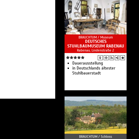
beheimatet.
BRAUCHTUM /
Museum
DEUTSCHES
STUHLBAUMUSEUM RABENAU
Rabenau, Lindenstraße 2
Dauerausstellung
in Deutschlands ältester
Stuhlbauerstadt
BRAUCHTUM /
Schloss