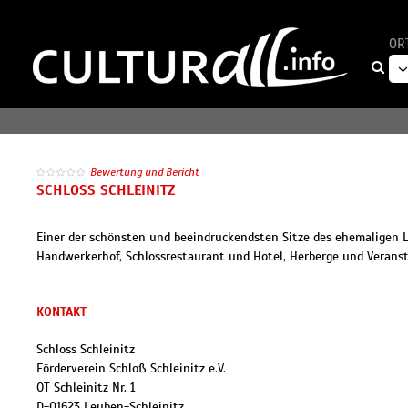
OR
Bewertung und Bericht
SCHLOSS SCHLEINITZ
Einer der schönsten und beeindruckendsten Sitze des ehemaligen L
Handwerkerhof, Schlossrestaurant und Hotel, Herberge und Verans
KONTAKT
Schloss Schleinitz
Förderverein Schloß Schleinitz e.V.
OT Schleinitz Nr. 1
D
-
01623
Leuben-Schleinitz