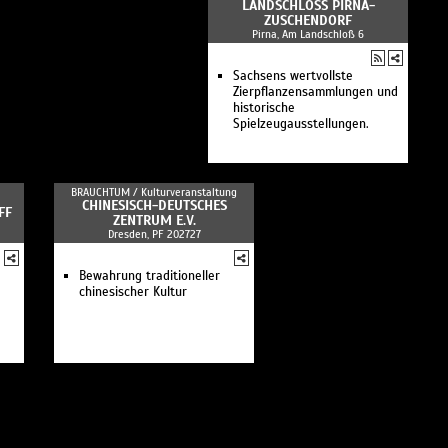
LANDSCHLOSS PIRNA-Z
USCHENDORF
Pirna, Am Landschloß 6
Sachsens wertvollste
Zierpflanzensammlungen und
historische
Spielzeugausstellungen.
BRAUCHTUM /
Kulturveranstaltung
CHINESISCH-DEUTSCHES
FF
ZENTRUM E.V.
Dresden, PF 202727
Bewahrung traditioneller
chinesischer Kultur