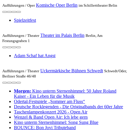
Komische Oper Berlin
Aufführungen /
Oper
im Schillerttheater Belin
Spielzeit­fest
Theater im Palais Berlin
Aufführungen /
Theater
Berlin, Am
Festungsgraben 1
Adam Schaf hat Angst
Uckermärkische Bühnen Schwedt
Aufführungen /
Theater
Schwedt/Oder,
Berliner Straße 46/48
Morgen:
Kino unterm Sternenhimmel: 50 Jahre Roland
Kaiser - Ein Leben für die Musik
Odertal-Festspiele „Sommer am Fluss“
Deutsche Rocklegenden - Die Originalbands der 60er Jahre
Taschenlampenkonzert 2026 - Open Air
Wenzel & Band Open Air: Ich lebe gern
Kino unterm Sternenhimmel: Song Sung Blue
BOUNCE: Bon Jovi Tributeband