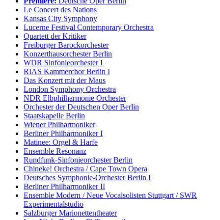
Premiere:
Deutsche Oper Berlin
Le Concert des Nations
Kansas City Symphony
Lucerne Festival Contemporary Orchestra
Quartett der Kritiker
Freiburger Barockorchester
Konzerthausorchester Berlin
WDR Sinfonieorchester I
RIAS Kammerchor Berlin I
Das Konzert mit der Maus
London Symphony Orchestra
NDR Elbphilharmonie Orchester
Orchester der Deutschen Oper Berlin
Staatskapelle Berlin
Wiener Philharmoniker
Berliner Philharmoniker I
Matinee: Orgel & Harfe
Ensemble Resonanz
Rundfunk-Sinfonieorchester Berlin
Chineke! Orchestra / Cape Town Opera
Deutsches Symphonie-Orchester Berlin I
Berliner Philharmoniker II
Ensemble Modern / Neue Vocalsolisten Stuttgart / SWR
Experimentalstudio
Salzburger Marionettentheater