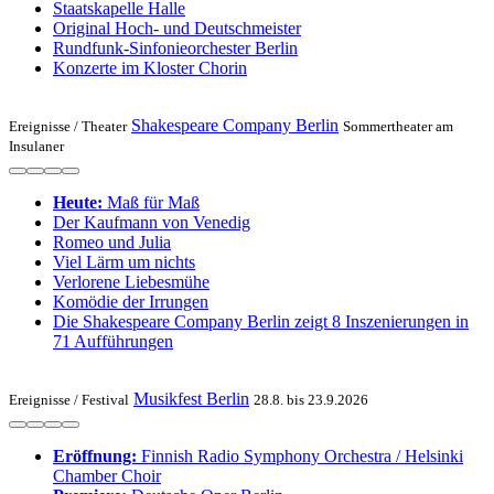
Staatskapelle Halle
Original Hoch- und Deutschmeister
Rundfunk-Sinfonieorchester Berlin
Konzerte im Kloster Chorin
Shakespeare Company Berlin
Ereignisse /
Theater
Sommertheater am
Insulaner
Heute:
Maß für Maß
Der Kaufmann von Venedig
Romeo und Julia
Viel Lärm um nichts
Verlorene Liebesmühe
Komödie der Irrungen
Die Shakespeare Company Berlin zeigt 8 Inszenierungen in
71 Aufführungen
Musikfest Berlin
Ereignisse /
Festival
28.8. bis 23.9.2026
Eröffnung:
Finnish Radio Symphony Orchestra / Helsinki
Chamber Choir