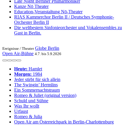
Late Night Berliner Philharmoniker
Kanze Nō Theater
Education-Veranstaltung Nō-Theater
RIAS Kammerchor Berlin II / Deutsches Symphonie-
Orchester Berlin II
Die weltbestern Sinfonieorchester und Vokalensembles zu
Gast in Berlin.
Globe Berlin
Ereignisse /
Theater
Open Air-Bühne
4.7. bis 5.9.2026
Heute:
Hamlet
Morgen:
1984
Jeder stirbt für sich allein
The Swingin’ Hermlins
Ein Sommernachtstraum
Romeo & Juliet (original version)
Schuld und Sühne
Was Ihr wollt
Urfaust
Romeo & Julia
Open Air am Österreichpark in Berlin-Charlottenburg