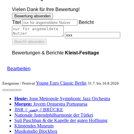
Vielen Dank für Ihre Bewertung!
Bewertung absenden
Titel
Bericht
Bericht absenden
Bewertungen & Berichte
Kleist-Festtage
Bearbeiten
Young Euro Classic Berlin
Ereignisse /
Festival
31.7. bis 16.8.2026
Heute:
Jong Metro­pole Sym­phonic Jazz Or­chestra
Morgen:
Jovem Orques­tra Portuguesa
JISR // جسر // BRÜCKE
Nationale Jugend­philharmonie der Türkei
Suli Pusch­ban & die Ka­pelle der gu­ten Hoff­nung
Klingendes Museum
Musikstudio Blockbox