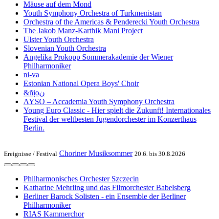
Mäuse auf dem Mond
Youth Symphony Orchestra of Turk­menistan
Or­ches­tra of the Ameri­cas & Pen­de­recki Youth Orchestra
The Jakob Manz-Karthik Mani Project
Ulster Youth Or­chestra
Slo­ve­ni­an Youth Orchestra
Angelika Pro­kopp Som­mer­akademie der Wiener
Philharmoniker
ni-va
Estonian National Opera Boys' Choir
&ñịoن
AYSO – Accademia Youth Symphony Orchestra
Young Euro Classic - Hier spielt die Zukunft! Internationales
Festival der weltbesten Jugendorchester im Konzerthaus
Berlin.
Choriner Musiksommer
Ereignisse /
Festival
20.6. bis 30.8.2026
Philharmonisches Orchester Szczecin
Katharine Mehrling und das Filmorchester Babelsberg
Berliner Barock Solisten - ein Ensemble der Berliner
Philharmoniker
RIAS Kammerchor