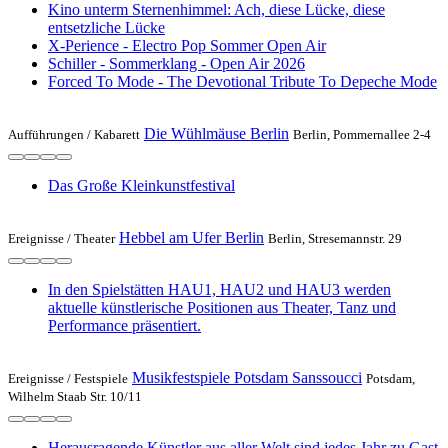
Kino unterm Sternenhimmel: Ach, diese Lücke, diese
entsetzliche Lücke
X-Perience - Electro Pop Sommer Open Air
Schiller - Sommerklang - Open Air 2026
Forced To Mode - The Devotional Tribute To Depeche Mode
Die Wühlmäuse Berlin
Aufführungen /
Kabarett
Berlin, Pommernallee 2-4
Das Große Kleinkunstfestival
Hebbel am Ufer Berlin
Ereignisse /
Theater
Berlin, Stresemannstr. 29
In den Spielstätten HAU1, HAU2 und HAU3 werden
aktuelle künstlerische Positionen aus Theater, Tanz und
Performance präsentiert.
Musikfestspiele Potsdam Sanssoucci
Ereignisse /
Festspiele
Potsdam,
Wilhelm Staab Str. 10/11
Herausragende Künstler aus aller Welt sind jedes Jahr zu Gast