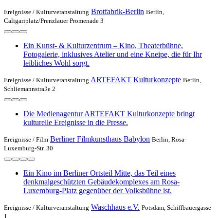
Brotfabrik-Berlin
Ereignisse /
Kulturveranstaltung
Berlin,
Caligariplatz/Prenzlauer Promenade 3
Ein Kunst- & Kulturzentrum – Kino, Theaterbühne,
Fotogalerie, inklusives Atelier und eine Kneipe, die für Ihr
leibliches Wohl sorgt.
ARTEFAKT Kulturkonzepte
Ereignisse /
Kulturveranstaltung
Berlin,
Schliemannstraße 2
Die Medienagentur ARTEFAKT Kulturkonzepte bringt
kulturelle Ereignisse in die Presse.
Berliner Filmkunsthaus Babylon
Ereignisse /
Film
Berlin, Rosa-
Luxemburg-Str. 30
Ein Kino im Berliner Ortsteil Mitte, das Teil eines
denkmalgeschützten Gebäudekomplexes am Rosa-
Luxemburg-Platz gegenüber der Volksbühne ist.
Waschhaus e.V.
Ereignisse /
Kulturveranstaltung
Potsdam, Schiffbauergasse
1