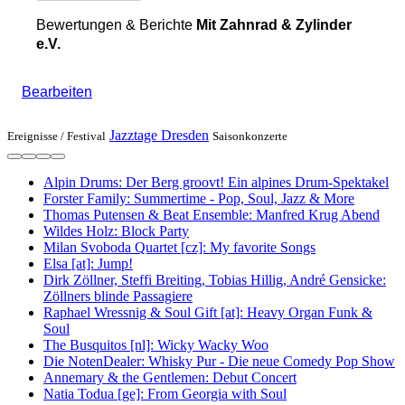
Bewertungen & Berichte
Mit Zahnrad & Zylinder
e.V.
Bearbeiten
Jazztage Dresden
Ereignisse /
Festival
Saisonkonzerte
Alpin Drums: Der Berg groovt! Ein alpines Drum-Spektakel
Forster Family: Summertime - Pop, Soul, Jazz & More
Thomas Putensen & Beat Ensemble: Manfred Krug Abend
Wildes Holz: Block Party
Milan Svoboda Quartet [cz]: My favorite Songs
Elsa [at]: Jump!
Dirk Zöllner, Steffi Breiting, Tobias Hillig, André Gensicke:
Zöllners blinde Passagiere
Raphael Wressnig & Soul Gift [at]: Heavy Organ Funk &
Soul
The Busquitos [nl]: Wicky Wacky Woo
Die NotenDealer: Whisky Pur - Die neue Comedy Pop Show
Annemary & the Gentlemen: Debut Concert
Natia Todua [ge]: From Georgia with Soul