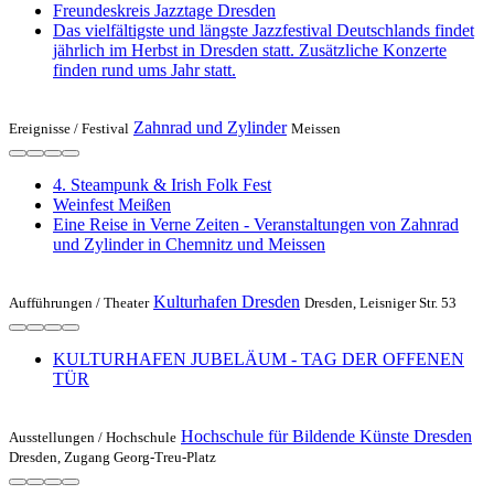
Freundeskreis Jazztage Dresden
Das vielfältigste und längste Jazzfestival Deutschlands findet
jährlich im Herbst in Dresden statt. Zusätzliche Konzerte
finden rund ums Jahr statt.
Zahnrad und Zylinder
Ereignisse /
Festival
Meissen
4. Steampunk & Irish Folk Fest
Weinfest Meißen
Eine Reise in Verne Zeiten - Veranstaltungen von Zahnrad
und Zylinder in Chemnitz und Meissen
Kulturhafen Dresden
Aufführungen /
Theater
Dresden, Leisniger Str. 53
KULTURHAFEN JUBELÄUM - TAG DER OFFENEN
TÜR
Hochschule für Bildende Künste Dresden
Ausstellungen /
Hochschule
Dresden, Zugang Georg-Treu-Platz