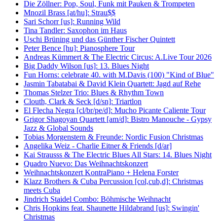
Die Zöllner: Pop, Soul, Funk mit Pauken & Trompeten
Mnozil Brass [at/hu]: Strau$$
Sari Schorr [us]: Running Wild
Tina Tandler: Saxophon im Haus
Uschi Brüning und das Günther Fischer Quintett
Peter Bence [hu]: Pianosphere Tour
Andreas Kümmert & The Electric Circus: A.Live Tour 2026
Big Daddy Wilson [us]: 13. Blues Night
Fun Horns: celebrate 40. with M.Davis (100) "Kind of Blue"
Jasmin Tabatabai & David Klein Quartett: Jagd auf Rehe
Thomas Stelzer Trio: Blues & Rhythm Town
Clouth, Clark & Seck [d/sn]: Triartlon
El Flecha Negra [cl/br/pe/d]: Mucho Picante Caliente Tour
Grigor Shagoyan Quartett [am/d]: Bistro Manouche - Gypsy
Jazz & Global Sounds
Tobias Morgenstern & Freunde: Nordic Fusion Christmas
Angelika Weiz - Charlie Eitner & Friends [d/ar]
Kai Strausss & The Electric Blues All Stars: 14. Blues Night
Quadro Nuevo: Das Weihnachtskonzert
Weihnachtskonzert KontraPiano + Helena Forster
Klazz Brothers & Cuba Percussion [col,cub,d]: Christmas
meets Cuba
Jindrich Staidel Combo: Böhmische Weihnacht
Chris Hopkins feat. Shaunette Hildabrand [us]: Swingin'
Christmas