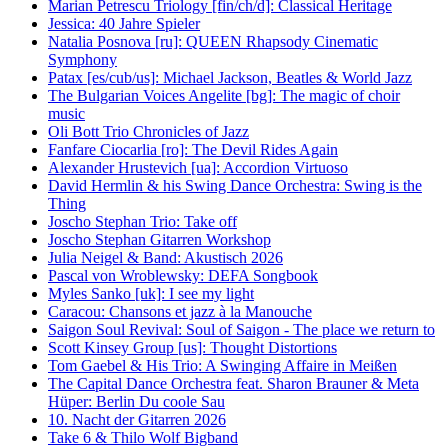
Marian Petrescu Triology [fin/ch/d]: Classical Heritage
Jessica: 40 Jahre Spieler
Natalia Posnova [ru]: QUEEN Rhapsody Cinematic
Symphony
Patax [es/cub/us]: Michael Jackson, Beatles & World Jazz
The Bulgarian Voices Angelite [bg]: The magic of choir
music
Oli Bott Trio Chronicles of Jazz
Fanfare Ciocarlia [ro]: The Devil Rides Again
Alexander Hrustevich [ua]: Accordion Virtuoso
David Hermlin & his Swing Dance Orchestra: Swing is the
Thing
Joscho Stephan Trio: Take off
Joscho Stephan Gitarren Workshop
Julia Neigel & Band: Akustisch 2026
Pascal von Wroblewsky: DEFA Songbook
Myles Sanko [uk]: I see my light
Caracou: Chansons et jazz à la Manouche
Saigon Soul Revival: Soul of Saigon - The place we return to
Scott Kinsey Group [us]: Thought Distortions
Tom Gaebel & His Trio: A Swinging Affaire in Meißen
The Capital Dance Orchestra feat. Sharon Brauner & Meta
Hüper: Berlin Du coole Sau
10. Nacht der Gitarren 2026
Take 6 & Thilo Wolf Bigband