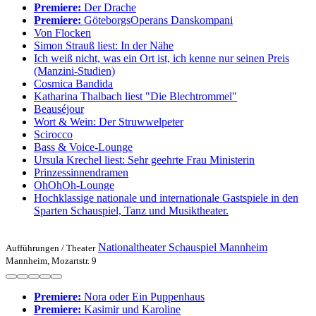
Premiere:
Der Drache
Premiere:
GöteborgsOperans Danskompani
Von Flocken
Simon Strauß liest: In der Nähe
Ich weiß nicht, was ein Ort ist, ich kenne nur seinen Preis
(Manzini-Studien)
Cosmica Bandida
Katharina Thalbach liest "Die Blechtrommel"
Beauséjour
Wort & Wein: Der Struwwelpeter
Scirocco
Bass & Voice-Lounge
Ursula Krechel liest: Sehr geehrte Frau Ministerin
Prinzessinnendramen
OhOhOh-Lounge
Hochklassige nationale und internationale Gastspiele in den
Sparten Schauspiel, Tanz und Musiktheater.
Nationaltheater Schauspiel Mannheim
Aufführungen /
Theater
Mannheim, Mozartstr. 9
Premiere:
Nora oder Ein Puppenhaus
Premiere:
Kasimir und Karoline