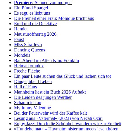
Premiere:
Schnee von morgen
Ein Pfund Spargel
Es sagt, es liebt uns
Die Freiheit einer Frau: Monique bricht aus
Emil und die Detektive
Hamlet
Maustüröffnertag 2026
Faust
Miss Sara Jevo
Dancing Queens
Mondeis
Bar-Abend im Alten Kino Franklin
Heimatkomplex
Freche Fläche
Ein paar Leute suchen das Glück und lachen sich tot
Dinge | über | Leben
Hall of Fans
Mannheim liest ein Buch 2026 Auftakt
Die Leiden des jungen Werther
Schaum ich an
My funny Valentine
Bei der Feuer­wehr wird der Kaffee kalt
Lesung aus »Vatermal« (2023) von Necati Öziri
Enjoy Jazz: Durch die Schönheit wandern wir zur Freiheit
»Hundeheimat« – Haymat­ministerium meets lesen.hören