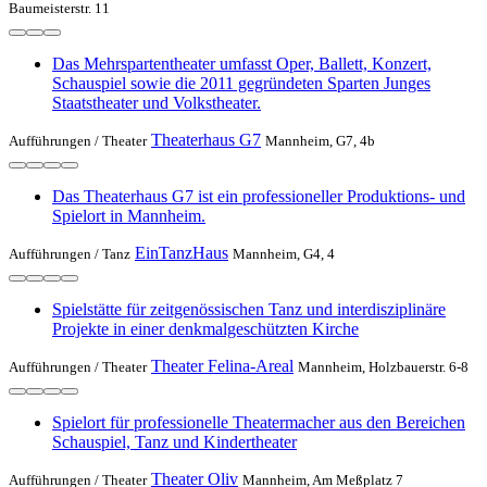
Baumeisterstr. 11
Das Mehrspartentheater umfasst Oper, Ballett, Konzert,
Schauspiel sowie die 2011 gegründeten Sparten Junges
Staatstheater und Volkstheater.
Theaterhaus G7
Aufführungen /
Theater
Mannheim, G7, 4b
Das Theaterhaus G7 ist ein professioneller Produktions- und
Spielort in Mannheim.
EinTanzHaus
Aufführungen /
Tanz
Mannheim, G4, 4
Spielstätte für zeitgenössischen Tanz und interdisziplinäre
Projekte in einer denkmalgeschützten Kirche
Theater Felina-Areal
Aufführungen /
Theater
Mannheim, Holzbauerstr. 6-8
Spielort für professionelle Theatermacher aus den Bereichen
Schauspiel, Tanz und Kindertheater
Theater Oliv
Aufführungen /
Theater
Mannheim, Am Meßplatz 7