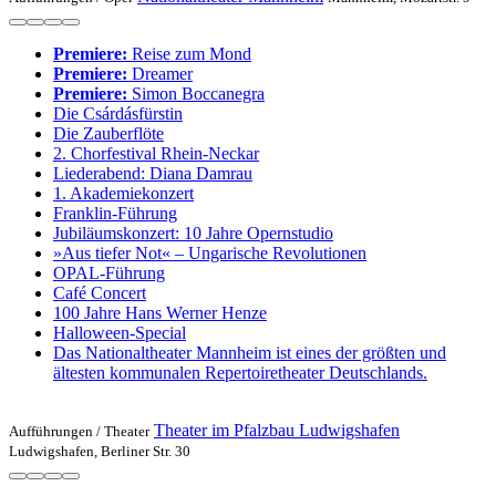
Premiere:
Reise zum Mond
Premiere:
Dreamer
Premiere:
Simon Boccanegra
Die Csárdásfürstin
Die Zauberflöte
2. Chorfestival Rhein-Neckar
Liederabend: Diana Damrau
1. Akademie­konzert
Franklin-Führung
Jubiläumskonzert: 10 Jahre Opernstudio
»Aus tiefer Not« – Ungarische Revolutionen
OPAL-Führung
Café Concert
100 Jahre Hans Werner Henze
Halloween-Special
Das Nationaltheater Mannheim ist eines der größten und
ältesten kommunalen Repertoiretheater Deutschlands.
Theater im Pfalzbau Ludwigshafen
Aufführungen /
Theater
Ludwigshafen, Berliner Str. 30