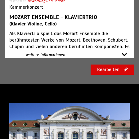
Bewertung und Bericht
Kammerkonzert
MOZART ENSEMBLE - KLAVIERTRIO
(Klavier Violine, Cello)
Als Klaviertrio spielt das Mozart Ensemble die
berühmtesten Werke von Mozart, Beethoven, Schubert,
Chopin und vielen anderen berühmten Komponisten. Es
werden sowohl Klavierwerke als auch Solostücke für
... weitere Informationen
Violine und Cello, kombiniert mit großartigen
Klaviertrios vorgetragen.
Bearbeiten
jeden Di und Do um 20:00 Uhr
Tickets unter
mozarthaus.at/tickets