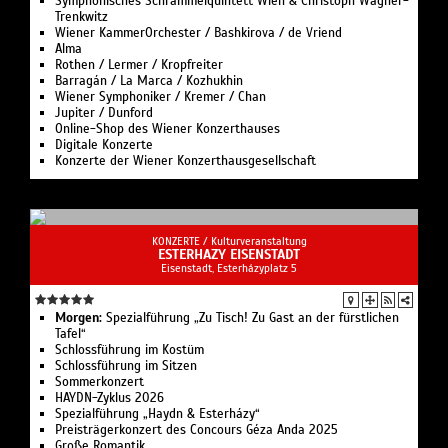
Symphonisches Schrammelquintett Wien & Christoph Wagner-
Trenkwitz
Wiener KammerOrchester / Bashkirova / de Vriend
Alma
Rothen / Lermer / Kropfreiter
Barragán / La Marca / Kozhukhin
Wiener Symphoniker / Kremer / Chan
Jupiter / Dunford
Online-Shop des Wiener Konzerthauses
Digitale Konzerte
Konzerte der Wiener Konzerthausgesellschaft
KONZERTE /
Kulturveranstaltung
ESTERHAZY EISENSTADT
Eisenstadt, Esterházyplatz 5
Morgen:
Spezialführung „Zu Tisch! Zu Gast an der fürstlichen
Tafel“
Schlossführung im Kostüm
Schlossführung im Sitzen
Sommerkonzert
HAYDN-Zyklus 2026
Spezialführung „Haydn & Esterházy“
Preisträgerkonzert des Concours Géza Anda 2025
Große Romantik