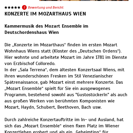
2
Bewertung und Bericht
KONZERTE IM MOZARTHAUS WIEN
Kammermusik des Mozart Ensemble im
Deutschordenshaus Wien
Die „Konzerte im Mozarthaus“ finden im ersten Mozart
Wohnhaus Wiens statt (Kloster des „Deutschen Ordens“).
Hier wohnte und arbeitete Mozart im Jahre 1781 im Dienste
von Erzbischof Colloredo.
In der „Sala Terrena“, dem ältesten Konzertsaal Wiens, mit
ihren wunderschönen Fresken im Stil Venezianischer
Spätrenaissance, gab Mozart einst mehrere Konzerte. Das
„Mozart Ensemble“ spielt für Sie ein ausgewogenes
Programm, bestehend sowohl aus "Gustostückerln" als auch
aus großen Werken von berühmten Komponisten wie
Mozart, Haydn, Schubert, Beethoven, Bach usw.
Durch zahlreiche Konzertauftritte im In- und Ausland, hat
sich das „Mozart Ensemble“ einen fixen Platz im Wiener
Konzertleben erobert und als ein „Geheimtipp“ für