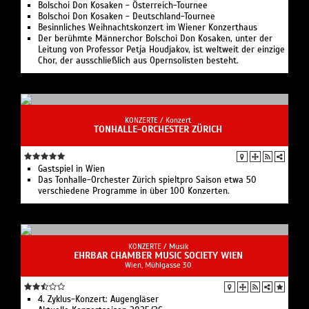
Bolschoi Don Kosaken - Österreich-Tournee
Bolschoi Don Kosaken - Deutschland-Tournee
Besinnliches Weihnachtskonzert im Wiener Konzerthaus
Der berühmte Männerchor Bolschoi Don Kosaken, unter der
Leitung von Professor Petja Houdjakov, ist weltweit der einzige
Chor, der ausschließlich aus Opernsolisten besteht.
KONZERTE /
Konzert
TONHALLE-ORCHESTER ZÜRICH
Gastspiel in Wien
Das Tonhalle-Orchester Zürich spieltpro Saison etwa 50
verschiedene Programme in über 100 Konzerten.
KONZERTE /
Musik
EHRBAR CHAMBER MUSIC SOCIETY WIEN
Wien, Mühlgasse 30
4. Zyklus-Konzert: Augengläser