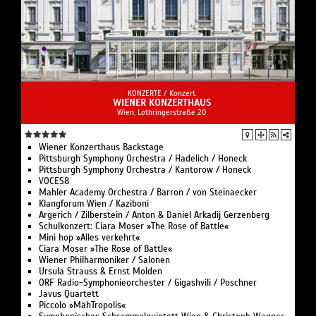
KONZERTE /
Konzert
WIENER KONZERTHAUS
Wien, Lothringerstraße 20
Wiener Konzerthaus Backstage
Pittsburgh Symphony Orchestra / Hadelich / Honeck
Pittsburgh Symphony Orchestra / Kantorow / Honeck
VOCES8
Mahler Academy Orchestra / Barron / von Steinaecker
Klangforum Wien / Kaziboni
Argerich / Zilberstein / Anton & Daniel Arkadij Gerzenberg
Schulkonzert: Ciara Moser »The Rose of Battle«
Mini hop »Alles verkehrt«
Ciara Moser »The Rose of Battle«
Wiener Philharmoniker / Salonen
Ursula Strauss & Ernst Molden
ORF Radio-Symphonieorchester / Gigashvili / Poschner
Javus Quartett
Piccolo »MähTropolis«