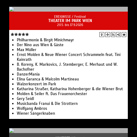
EREIGNISSE /
Festival
THEATER IM PARK WIEN
20.5. bis 17.9.2026
Philharmonix & Birgit Minichmayr
Der Nino aus Wien & Gäste
Max Müller
Ernst Molden & Neue Wiener Concert Schrammeln feat. Tini
Kainrath
B. Koreny, K. Markovics, J. Stemberger, E. Merhaut und W.
Bachofner
DanzerMania
Elina Garanca & Malcolm Martineau
Walzerkonzert im Park
Katharina Straßer, Katharina Hohenberger & die Wiener Brut
Molden & Seiler ft. Das Frauenorchester
Gery Seidl
Musicbanda Franui & Die Strottern
Wolfgang Ambros
Wiener Sängerknaben