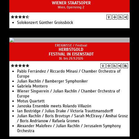
WIENER STAATSOPER
Wien, Opernring 2
Solo­konzert Günther Groissböck
EREIGNISSE /
Festival
HERBSTGOLD
FESTIVAL IN EISENSTADT
16. bis 26.9.2026
Pablo Ferrández / Riccardo Minasi / Chamber Orchestra of
Europe
Julian Rachlin / Bamberger Symphoniker
Gabriela Montero
Wiener Singverein / Julian Rachlin / Chamber Orchestra of
Europe
Motus Quartett
Janoska Ensemble meets Rolando Villazón
Ian Bostridge / Julius Drake / Victoria Trauttmansdorff
Julian Rachlin / Boris Brovtsyn / Sarah McElravy / Amihai Grosz
/ Boris Andrianow / Rafaela Gromes
Alexander Malofeev / Julian Rachlin / Jerusalem Symphony
Orchestra