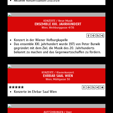
Aktuelle Konzertsaison 2025/26
KONZERTE /
Neue Musik
ENSEMBLE XXI. JAHRHUNDERT​
Wien, Weihburggasse 4/36
Konzert in der Wiener Hofburgkapelle
Das ensemble XXI. jahrhundert wurde 1971 von Peter Burwik
gegründet mit dem Ziel, die Musik des 20. Jahr­hunderts
bekannt zu machen und das Gegenwarts­schaffen zu fördern.
KONZERTE /
Klavierkonzert
EHRBAR SAAL WIEN
Wien, Mühlgasse 30
Konzerte im Ehrbar Saal Wien
AUFFÜHRUNGEN /
Oper