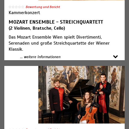
Bewertung und Bericht
Kammerkonzert
MOZART ENSEMBLE - STREICHQUARTETT
(2 Violinen, Bratsche, Cello)
Das Mozart Ensemble Wien spielt Divertimenti,
Serenaden und große Streichquartette der Wiener
Klassik.
... weitere Informationen
Die Konzerte im Mozarthaus wurden 1998 von dem
Geiger Claudio Bentes gegründet. Mit mehr als 200
Auftritten pro Jahr wurde das Mozart Ensemble zum
Fixpunkt der Wiener Musikszene.
jeden Mi, Fr, So um 20:00 Uhr
Sa um 18:00 Uhr
Tickets unter
mozarthaus.at/tickets