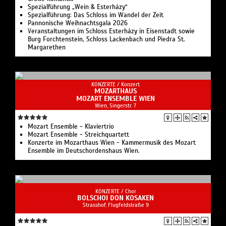
Spezialführung „Wein & Esterházy“
Spezialführung: Das Schloss im Wandel der Zeit
Pannonische Weihnachtsgala 2026
Veranstaltungen im Schloss Esterházy in Eisenstadt sowie
Burg Forchtenstein, Schloss Lackenbach und Piedra St.
Margarethen
KONZERTE /
Konzert
MOZARTHAUS
MOZART ENSEMBLE WIEN
Wien, Singerstr. 7
Mozart Ensemble - Klaviertrio
Mozart Ensemble - Streichquartett
Konzerte im Mozarthaus Wien - Kammermusik des Mozart
Ensemble im Deutschordenshaus Wien.
KONZERTE /
Chor
BOLSCHOI DON KOSAKEN
Strasshof, Flugfeldstraße 9