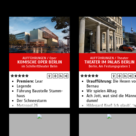
AUFFÜHRUNGEN /
Oper
AUFFÜHRUNGEN /
Theater
KOMISCHE OPER BERLIN
THEATER IM PALAIS BERLIN
im Schillerttheater Belin
Berlin, Am Festungsgraben 1
Premiere:
Lear
Uraufführung:
Die Hexen vo
Legende
Bernau
Führung Bau­stelle Stamm­
Wir spielen Alltag
haus
Ach Jott, wat sind die Männ
Der Schnee­sturm
dumm!
Metropol 26
Hildegard Knef: Ich glaub’, ‘
Führungen für Familien
Dame werd’ ich nie
Führungen
Diva Berlin
Führung Spezial Kostüm
100 Tage
Kammerkonzert 8: Aufbruch!
Adam Schaf hat Angst
Kinderkonzert 1: Instru­men­
Die Dietrich - Eine
ten­atlas
Schöpfungsgeschichte