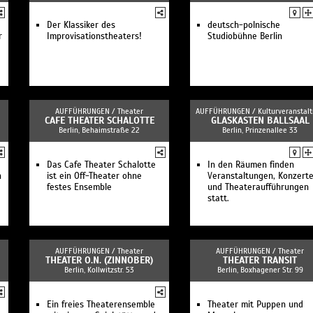
Der Klassiker des
deutsch-polnische
r
Improvisationstheaters!
Studiobühne Berlin
AUFFÜHRUNGEN /
Theater
AUFFÜHRUNGEN /
Kulturveranstal
CAFE THEATER SCHALOTTE
GLASKASTEN BALLSAAL
Berlin, Behaimstraße 22
Berlin, Prinzenallee 33
Das Cafe Theater Schalotte
In den Räumen finden
n
ist ein Off-Theater ohne
Veranstaltungen, Konzert
festes Ensemble
und Theateraufführungen
statt.
AUFFÜHRUNGEN /
Theater
AUFFÜHRUNGEN /
Theater
THEATER O.N. (ZINNOBER)
THEATER TRANSIT
Berlin, Kollwitzstr. 53
Berlin, Boxhagener Str. 99
Ein freies Theaterensemble
Theater mit Puppen und