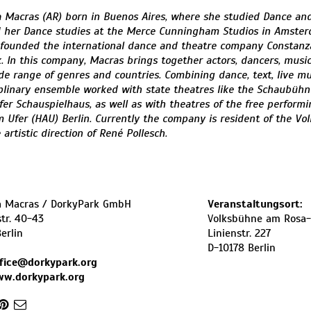
 Macras (AR) born in Buenos Aires, where she studied Dance and
 her Dance studies at the Merce Cunningham Studios in Amste
founded the international dance and theatre company Constanz
. In this company, Macras brings together actors, dancers, music
de range of genres and countries. Combining dance, text, live mus
iplinary ensemble worked with state theatres like the Schaubühn
fer Schauspielhaus, as well as with theatres of the free performi
 Ufer (HAU) Berlin. Currently the company is resident of the Vo
artistic direction of René Pollesch.
a Macras / DorkyPark GmbH
Veranstaltungsort:
tr. 40-43
Volksbühne am Rosa
erlin
Linienstr. 227
D-10178 Berlin
fice@dorkypark.org
ww.dorkypark.org