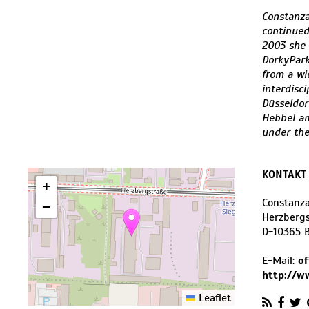
Constanza
continued
2003 she 
DorkyPark
from a wi
interdisc
Düsseldor
Hebbel am
under the 
KONTAKT
+
Constanz
−
Herzbergs
D
-
10365
B
E-Mail:
of
http://w
Leaflet