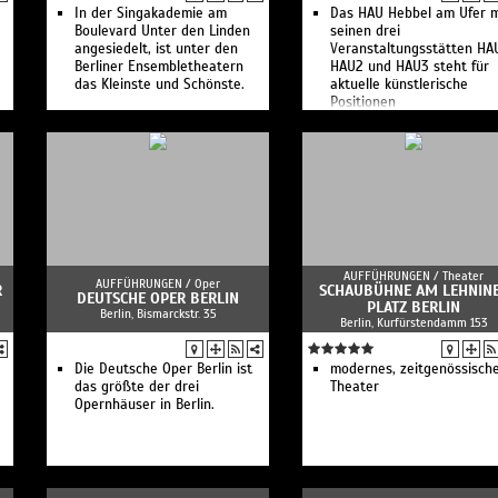
In der Singakademie am
Das HAU Hebbel am Ufer m
Boulevard Unter den Linden
seinen drei
angesiedelt, ist unter den
Veranstaltungsstätten HAU
Berliner Ensembletheatern
HAU2 und HAU3 steht für
das Kleinste und Schönste.
aktuelle künstlerische
Positionen
AUFFÜHRUNGEN /
Theater
AUFFÜHRUNGEN /
Oper
R
SCHAUBÜHNE AM LEHNIN
DEUTSCHE OPER BERLIN
PLATZ BERLIN
Berlin, Bismarckstr. 35
Berlin, Kurfürstendamm 153
Die Deutsche Oper Berlin ist
modernes, zeitgenössisch
das größte der drei
Theater
Opernhäuser in Berlin.