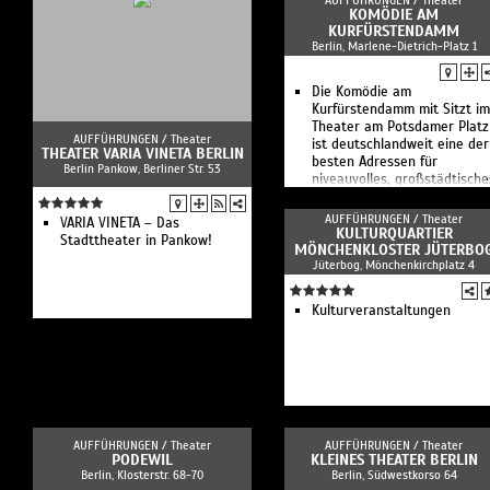
AUFFÜHRUNGEN /
Theater
KOMÖDIE AM
KURFÜRSTENDAMM
Berlin, Marlene-Dietrich-Platz 1
Die Komödie am
Kurfürstendamm mit Sitzt im
Theater am Potsdamer Platz
AUFFÜHRUNGEN /
Theater
ist deutschlandweit eine der
THEATER VARIA VINETA BERLIN
besten Adressen für
Berlin Pankow, Berliner Str. 53
niveauvolles, großstädtische
Unterhaltungstheater.
AUFFÜHRUNGEN /
Theater
VARIA VINETA – Das
KULTURQUARTIER
Stadttheater in Pankow!
MÖNCHENKLOSTER JÜTERBO
Jüterbog, Mönchenkirchplatz 4
Kulturveranstaltungen
AUFFÜHRUNGEN /
Theater
AUFFÜHRUNGEN /
Theater
PODEWIL
KLEINES THEATER BERLIN
Berlin, Klosterstr. 68-70
Berlin, Südwestkorso 64