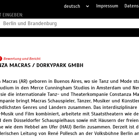
Impressum
Datens
T EINGEBEN:
2
Bewertung und Bericht
NZA MACRAS / DORKYPARK GMBH
 Macras (AR) geboren in Buenos Aires, wo sie Tanz und Mode stud
tudium in den Merce Cunningham Studios in Amsterdam und New
sie die internationale Tanz- und Theaterkompanie Constanza Mac
mpanie bringt Macras Schauspieler, Tänzer, Musiker und Künstle
edlichsten Genres und Ländern zusammen. Das interdisziplinäre 
e-Musik und Film kombiniert, arbeitete mit Staatstheatern wie 
d dem Düsseldorfer Schauspielhaus sowie mit Häusern der freien
e wie dem Hebbel am Ufer (HAU) Berlin zusammen. Derzeit ist 
lerischen Leitung von René Pollesch an der Volksbühne Berlin an