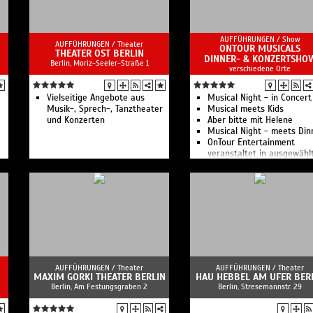
r
Die Schatzinsel Potsdam &
Musical entdecken e.V.
NATÜRLICHE INTELLIGENZ -
AUFFÜHRUNGEN /
Show
DER LETZTE VERSUCH!
AUFFÜHRUNGEN /
Theater
ONTOUR MUSICALS
en
Brückentage in
THEATER OST BERLIN
DINNER- & KONZERTSHO
Berlin, Moriz-Seeler-Straße 1
Übergangsjacke
verschiedene Orte
KAMISI
"DAS EI HÄNGT SCHIEF" -
LORIOT ABEND
Vielseitige Angebote aus
Musical Night - in Concert
Das wird ein Vorspiel haben
Musik-, Sprech-, Tanztheater
Musical meets Kids
KEIN MANN FÜR EINE NACHT
und Konzerten
Aber bitte mit Helene
e
EIN ABEND MIT ROBERT KREIS!
Musical Night - meets Din
END-SPIEL mit Verlängerung
OnTour Entertainment
DIE BUTTER STEHT WIRKLICH
veranstaltet in ausgewähl
IM KÜHLSCHRANK!
Hotels und Restaurants
Hier findet das eigentlich
unvergessliche Musical un
Unmögliche statt:
Schlager Dinner Shows in 
preußisches Kabarett!
Region Leipzig.
AUFFÜHRUNGEN /
Theater
AUFFÜHRUNGEN /
Theater
MAXIM GORKI THEATER BERLIN
HAU HEBBEL AM UFER BER
Berlin, Am Festungsgraben 2
Berlin, Stresemannstr. 29