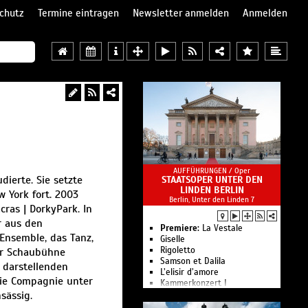
chutz
Termine eintragen
Newsletter anmelden
Anmelden
AUFFÜHRUNGEN /
Oper
ierte. Sie setzte
STAATSOPER UNTER DEN
LINDEN BERLIN
 York fort. 2003
Berlin, Unter den Linden 7
ras | DorkyPark. In
r aus den
Premiere:
La Vestale
Ensemble, das Tanz,
Giselle
Rigoletto
der Schaubühne
Samson et Dalila
 darstellenden
L’elisir d’amore
die Compagnie unter
Kam­mer­kon­zert I
sässig.
Le nozze di Figaro
Ballettgespräch