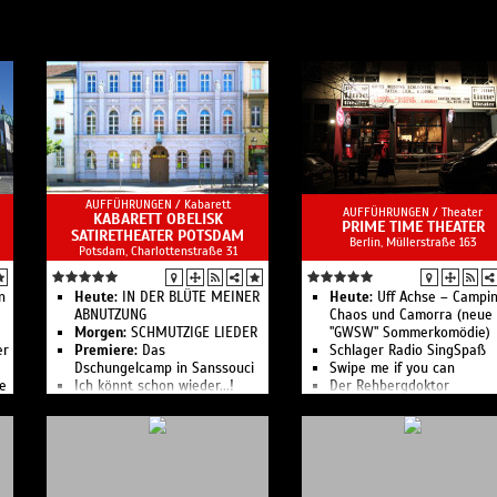
AUFFÜHRUNGEN /
Kabarett
AUFFÜHRUNGEN /
Theater
KABARETT OBELISK
PRIME TIME THEATER
SATIRETHEATER POTSDAM
Berlin, ​Müllerstraße 163
Potsdam, Charlottenstraße 31
n
Heute:
IN DER BLÜTE MEINER
Heute:
Uff Achse – Campin
ABNUTZUNG
Chaos und Camorra (neue
Morgen:
SCHMUTZIGE LIEDER
"GWSW" Sommerkomödie)
er
Premiere:
Das
Schlager Radio SingSpaß
Dschungelcamp in Sanssouci
Swipe me if you can
ne
Ich könnt schon wieder...!
Der Rehbergdoktor
KI sucht WG
Das Berliner Kult-Theater
Sex, Suff u.a. Schadenfälle
Besser Sex nach Sechs als
Fünf vor Zwölf
Die Comedy-Wundertüte
SOUVERÄN