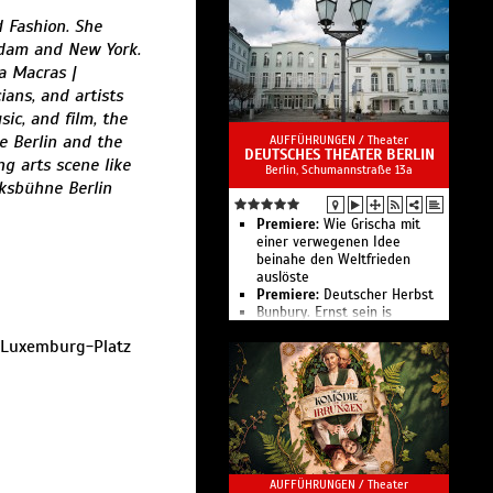
Liederabend Ludovic Tézier
 Fashion. She
Madama Butterfly
rdam and New York.
Kinderkonzert I
Jubiläumsgala der Staatlichen
a Macras |
Ballett- und Artistikschule
ians, and artists
Tosca
ic, and film, the
Liederabend Internationales
Opernstudio
e Berlin and the
AUFFÜHRUNGEN /
Theater
DEUTSCHES THEATER BERLIN
Eines der schönsten
ng arts scene like
Berlin, Schumannstraße 13a
Opernhäuser der Welt
lksbühne Berlin
Premiere:
Wie Grischa mit
einer verwegenen Idee
beinahe den Weltfrieden
auslöste
Premiere:
Deutscher Herbst
Bunbury. Ernst sein is
everything!
-Luxemburg-Platz
Der erste fiese Typ
Die Gehaltserhöhung
Heimsuchung
Polaris
Gift
Parzival
Die drei Leben der Hannah
Arendt
AUFFÜHRUNGEN /
Theater
Die Marquise von O. und –