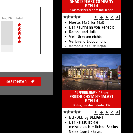
SHAKESPEARE COMPANY
Sophie Rois fährt gegen die
BERLIN
Wand im Deutschen Theater
Sommertheater am Insulaner
Die Physiker
Kirill & Friends Company:
Aug 26
total
Apocalypse Tomorrow
Heute:
Maß für Maß
Schicklgruber
Der Kaufmann von Venedig
Unter Vögeln
Romeo und Julia
Böhm
Viel Lärm um nichts
Prima Facie
Verlorene Liebesmühe
Die Räuber. Der Ort der
Komödie der Irrungen
Geschichte ist Deutschland
Die Shakespeare Company
Liebe, einfach außerirdisch
Berlin zeigt 9 Inszenierungen
Der Liebling
in 71 Aufführungen
Ach, Mom!
Tagebuch eines Wahnsinnigen
Fake Jews
Sonne und Beton
Bearbeiten
Leichter Gesang
fünf minuten stille
AUFFÜHRUNGEN /
Show
Das Deutsche Theater in
FRIEDRICHSTADT-PALAST
Berlin zählt zu den
BERLIN
bedeutendsten
Berlin, Friedrichstraße 107
Sprechtheaterbühnen im
deutschsprachigen Raum.
BLINDED by DELIGHT
Der Palast ist die
meistbesuchte Bühne Berlins.
Seine Grand Shows,