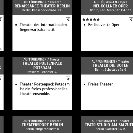
AUFFÜHRUNGEN /
Theater
AUFFÜHRUNGEN /
Oper
RENAISSANCE-THEATER BERLIN
NEUKÖLLNER OPER
Berlin, Knesebeckstraße 100
Berlin, Karl-Marx-Str. 131-133
Theater der internationalen
Berlins vierte Oper
Gegenwartsdramatik
s
AUFFÜHRUNGEN /
Theater
AUFFÜHRUNGEN /
Theater
THEATER POETENPACK
THEATER DIE BOTEN
G
POTSDAM
Berlin, Schottstraße 6
Potsdam, Lennéstr. 37
Theater Poetenpack Potsdam
Freies Theater
ist ein freies professionelles
Theaterensemble.
AUFFÜHRUNGEN /
Theater
AUFFÜHRUNGEN /
Theater
THEATERSPORT BERLIN
TEATR STUDIO AM SALZUF
Berlin, Bürgerheimstr. 8
Berlin, Salzufer 13/14