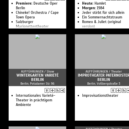
Premiere:
Deutsche Oper
Heute:
Hamlet
Berlin
Morgen:
1984
Chineke! Orchestra / Cape
Jeder stirbt für sich allein
Town Opera
Ein Sommernachtstraum
Salzburger
Romeo & Juliet (original
Marionettentheater
version)
Kanze Nō Theater
Schuld und Sühne
Was Ihr wollt
Urfaust
Romeo & Julia
AUFFÜHRUNGEN /
Show
AUFFÜHRUNGEN /
Theater
WINTERGARTEN VARIETÉ
IMPROTHEATER PATERNOSTE
BERLIN
BERLIN
Berlin, Potsdamer Str. 96
Berlin, Voßbergstraße 3
Internationales Varieté-
Improvisationstheater
Theater in prächtigem
Ambiente