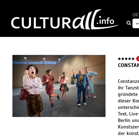
OR
CONSTA
Constanza
ihr Tanzs
gründete 
dieser Ko
unterschi
Text, Liv
Berlin un
Kunstszen
der künst