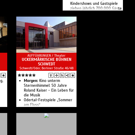
Kindershows und Gastspiele
ziehen jährlich 700.000 Gäste
an.
Mit über 160 Mitwirkenden
pro Vorstellung sind dies die
größten Ensuite-Shows der
Welt.
AUFFÜHRUNGEN /
Theater
UCKERMÄRKISCHE BÜHNEN
SCHWEDT
Schwedt/Oder, Berliner Straße 46/48
g,
Morgen:
Kino unterm
Sternenhimmel: 50 Jahre
Roland Kaiser - Ein Leben für
die Musik
Odertal-Festspiele „Sommer
am Fluss“
Deutsche Rocklegenden - Die
Originalbands der 60er Jahre
Camouflage - Sommer Open
Air
Taschenlampenkonzert 2026 -
Open Air