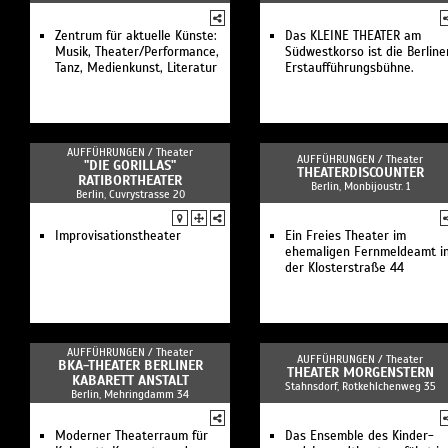
Zentrum für aktuelle Künste:
Das KLEINE THEATER am
Musik, Theater/Performance,
Südwestkorso ist die Berline
Tanz, Medienkunst, Literatur
Erstaufführungsbühne.
AUFFÜHRUNGEN /
Theater
AUFFÜHRUNGEN /
Theater
"DIE GORILLAS"
THEATERDISCOUNTER
RATIBORTHEATER
Berlin, Monbijoustr. 1
Berlin, Cuvrystrasse 20
Improvisationstheater
Ein Freies Theater im
ehemaligen Fernmeldeamt i
der Klosterstraße 44
AUFFÜHRUNGEN /
Theater
AUFFÜHRUNGEN /
Theater
BKA-THEATER BERLINER
THEATER MORGENSTERN
KABARETT ANSTALT
Stahnsdorf, Rotkehlchenweg 35
Berlin, Mehringdamm 34
Moderner Theaterraum für
Das Ensemble des Kinder-