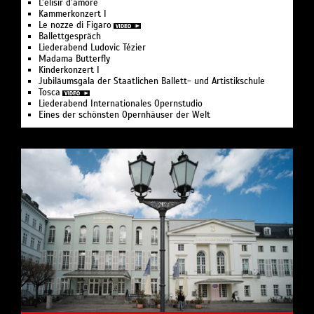
L’elisir d’amore
Kam­mer­kon­zert I
Le nozze di Figaro
Ballettgespräch
Liederabend Ludovic Tézier
Madama Butterfly
Kinderkonzert I
Jubiläumsgala der Staatlichen Ballett- und Artistikschule
Tosca
Liederabend Internationales Opernstudio
Eines der schönsten Opernhäuser der Welt