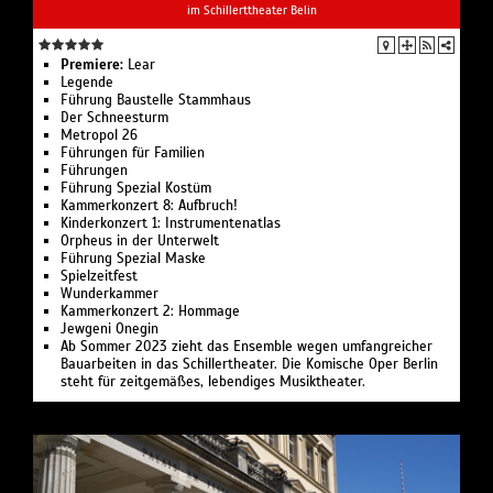
im Schillerttheater Belin
Premiere:
Lear
Legende
Führung Bau­stelle Stamm­haus
Der Schnee­sturm
Metropol 26
Führungen für Familien
Führungen
Führung Spezial Kostüm
Kammerkonzert 8: Aufbruch!
Kinderkonzert 1: Instru­men­ten­atlas
Or­pheus in der Un­ter­welt
Führung Spezial Maske
Spielzeit­fest
Wunder­kammer
Kammerkonzert 2: Hommage
Jewgeni Onegin
Ab Sommer 2023 zieht das Ensemble wegen umfangreicher
Bauarbeiten in das Schillertheater. Die Komische Oper Berlin
steht für zeitgemäßes, lebendiges Musiktheater.