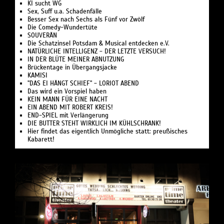
KI sucht WG
Sex, Suff u.a. Schadenfälle
Besser Sex nach Sechs als Fünf vor Zwölf
Die Comedy-Wundertüte
SOUVERÄN
Die Schatzinsel Potsdam & Musical entdecken e.V.
NATÜRLICHE INTELLIGENZ - DER LETZTE VERSUCH!
IN DER BLÜTE MEINER ABNUTZUNG
Brückentage in Übergangsjacke
KAMISI
"DAS EI HÄNGT SCHIEF" - LORIOT ABEND
Das wird ein Vorspiel haben
KEIN MANN FÜR EINE NACHT
EIN ABEND MIT ROBERT KREIS!
END-SPIEL mit Verlängerung
DIE BUTTER STEHT WIRKLICH IM KÜHLSCHRANK!
Hier findet das eigentlich Unmögliche statt: preußisches
Kabarett!