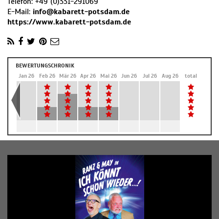
Telefon:
+49 (0)331-291069
E-Mail:
info@kabarett-potsdam.de
https://www.kabarett-potsdam.de
BEWERTUNGSCHRONIK
Dez 25
Jan 26
Feb 26
Mär 26
Apr 26
Mai 26
Jun 26
Jul 26
Aug 26
total