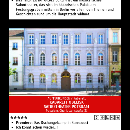
Das THEATER IM PALAIS BERLIN ist ein musikalisches
Salontheater, das sich im historischen Palais am
Festungsgraben mitten in Berlin vor allem den Themen und
Geschichten rund um die Hauptstadt widmet.
AUFFÜHRUNGEN /
Kabarett
KABARETT OBELISK
SATIRETHEATER POTSDAM
Potsdam, Charlottenstraße 31
Premiere:
Das Dschungelcamp in Sanssouci
Ich könnt schon wieder...!