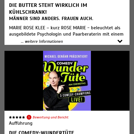
du cringe, was ist nice, was geht
DIE BUTTER STEHT WIRKLICH IM
ab?“
KÜHLSCHRANK!
MÄNNER SIND ANDERS. FRAUEN AUCH.
MARIE ROSE KLEE – kurz ROSE MARIE - beleuchtet als
ausgebildete Psychologin und Paarberaterin mit einem
humorvollen Blick die Höhen und Tiefen von
... weitere Informationen
Paarbeziehungen in einer ausgelassen heiteren
paartherapeutischen Sitzung mit dem Publikum. Es
erwartet Sie ein aufschlussreicher Abend für Paare und
Singles bei dem kein Auge trocken bleibt
Ticketpreis: ab 29,00€
1
Bewertung und Bericht
Aufführung
DIE COMEDY-WUNDERTÜTE