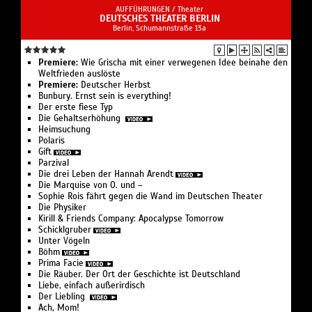
AUFFÜHRUNGEN /
Theater
DEUTSCHES THEATER BERLIN
Berlin, Schumannstraße 13a
Premiere:
Wie Grischa mit einer verwegenen Idee beinahe den
Weltfrieden auslöste
Premiere:
Deutscher Herbst
Bunbury. Ernst sein is everything!
Der erste fiese Typ
Die Gehaltserhöhung
Heimsuchung
Polaris
Gift
Parzival
Die drei Leben der Hannah Arendt
Die Marquise von O. und –
Sophie Rois fährt gegen die Wand im Deutschen Theater
Die Physiker
Kirill & Friends Company: Apocalypse Tomorrow
Schicklgruber
Unter Vögeln
Böhm
Prima Facie
Die Räuber. Der Ort der Geschichte ist Deutschland
Liebe, einfach außerirdisch
Der Liebling
Ach, Mom!