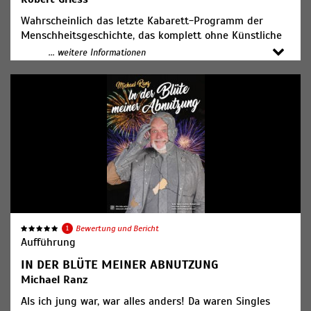
Wahrscheinlich das letzte Kabarett-Programm der
Menschheitsgeschichte, das komplett ohne Künstliche
Intelligenz (KI) entstanden ist. Allein deshalb sollten Sie
... weitere Informationen
es sich ansehen! Aber nicht erst seit ChatGPT ist die
Natürliche Intelligenz genauso vom Aussterben bedroht
wie Leoparden, Orcas und Altenpflegerinnen. Wer
möchte da nicht ständig ausrufen: „Herr, schmeiß Hirn
vom Himmel!“
Ticketpreis: 29,00€
1
Bewertung und Bericht
Aufführung
IN DER BLÜTE MEINER ABNUTZUNG
Michael Ranz
Als ich jung war, war alles anders! Da waren Singles