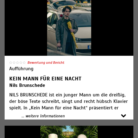
tanzen und spielen die turbulente Geschichte voller
überraschender Wendungen, liebenswerter Exzentrik
und unvergesslicher Charaktere.
Donnerstag, 17. September, 19:00 Uhr
Freitag, 18. September, 19.00 Uhr
Samstag, 19. September., 19.00 Uhr
Sonntag, 20. September, um 16.00 Uhr
Tickets: 26,00 €, ermäßigt 18,00€
Bewertung und Bericht
Aufführung
KEIN MANN FÜR EINE NACHT
Nils Brunschede
NILS BRUNSCHEDE ist ein junger Mann um die dreißig,
der böse Texte schreibt, singt und recht hübsch Klavier
spielt. In „Kein Mann für eine Nacht“ präsentiert er
Chansons über Liebe, Herzschmerz und die Lösung aller
... weitere Informationen
Datingprobleme. Ein irrer Abend zwischen Realität und
Wunschtraum, Witz und Romantik. Sehen Sie selbst!
One night only!