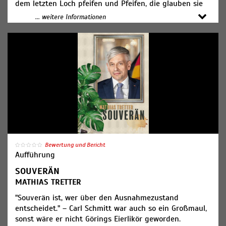
dem letzten Loch pfeifen und Pfeifen, die glauben sie
wären Männer. Machwerk kämpft gegen
... weitere Informationen
Humorlosigkeit, kulturelle Aneignung und sexuelle
Abneigung. Er lästert über Paare, Paarungen und das
Gendern. Und er berichtet über bewegungsfaule
Jugend, arbeitsfaule Influencer und verrückte Zeiten in
der DDR. Erleben Sie rasanten Humor, ehrlich, direkt
und politisch unkorrekt. Nicht verpassen! Lachen
macht schön, egal wie man aussieht.
Ticketpreis: 29,00€
Bewertung und Bericht
Aufführung
SOUVERÄN
MATHIAS TRETTER
"Souverän ist, wer über den Ausnahmezustand
entscheidet." – Carl Schmitt war auch so ein Großmaul,
sonst wäre er nicht Görings Eierlikör geworden.