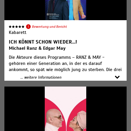
1
Bewertung und Bericht
Kabarett
ICH KÖNNT SCHON WIEDER...!
Michael Ranz & Edgar May
Die Akteure dieses Programms – RANZ & MAY -
gehören einer Generation an, in der es darauf
ankommt, so spät wie möglich jung zu sterben. Die drei
weißen Männer sind so alt, die starten ihre Netflix-
... weitere Informationen
Serien aus Gewohnheit 20:15 Uhr, die halten ihr Handy
zum Telefonieren immer noch ans Ohr und sie machen
weiterhin ihre Witze über Politiker – warum auch
nicht?! Humor ist der Knopf, der verhindert, dass uns
der Kragen platzt.“ Siehe Karl Valentin.
Ticketpreis: ab 26,00€