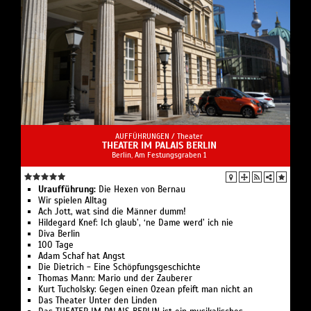
AUFFÜHRUNGEN /
Theater
THEATER IM PALAIS BERLIN
Berlin, Am Festungsgraben 1
Uraufführung:
Die Hexen von Bernau
Wir spielen Alltag
Ach Jott, wat sind die Männer dumm!
Hildegard Knef: Ich glaub’, ‘ne Dame werd’ ich nie
Diva Berlin
100 Tage
Adam Schaf hat Angst
Die Dietrich - Eine Schöpfungsgeschichte
Thomas Mann: Mario und der Zauberer
Kurt Tucholsky: Gegen einen Ozean pfeift man nicht an
Das Theater Unter den Linden