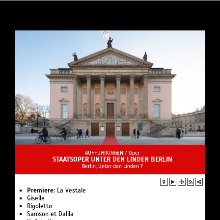
Stars von ABBA bis Nena sind geplant. Keiner sagt ab,
alle brauchen die Kohle! (Inflation! Inflation!..)
NiwoWoNiNiwoWar –dennoch, bitte helfen Sie mit, das
Beste aus diesem Abend zu machen! Wir zählen auf
Sie!
AUFFÜHRUNGEN /
Oper
STAATSOPER UNTER DEN LINDEN BERLIN
Berlin, Unter den Linden 7
Premiere:
La Vestale
Giselle
Rigoletto
Samson et Dalila