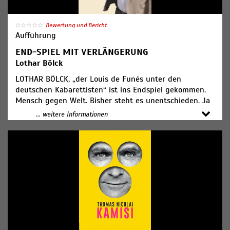
kein Problem!
Ticketpreis: ab 26,00€
Bewertung und Bericht
Tel.: 0331 291069
Aufführung
END-SPIEL MIT VERLÄNGERUNG
Lothar Bölck
LOTHAR BÖLCK, „der Louis de Funés unter den
deutschen Kabarettisten“ ist ins Endspiel gekommen.
Mensch gegen Welt. Bisher steht es unentschieden. Ja
aber für wen? Am beginnenden Ende seiner Spielzeit
... weitere Informationen
fragt sich Bölck: Wird es einen Gewinner geben? Oder
gibt es einen Abbruch wegen Unbespielbarkeit des
Platzes? „Ein zweistündiges temporeiches, knallhartes
und tabuloses politisches Kabarett begeistert die
Besucher.“ (Lausitzer Rundschau) Genau!
Ticketpreis: ab 26,00€
OPEN AIR