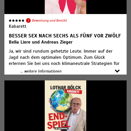
2
Bewertung und Bericht
Kabarett
BESSER SEX NACH SECHS ALS FÜNF VOR ZWÖLF
Bella Liere und Andreas Zieger
Ja, wir sind rundum gehetzte Leute. Immer auf der
Jagd nach dem optimalen Optimum. Zum Glück
erlernen Sie bei uns noch klimaneutrale Strategien für
Selbstoptimierung und sozial verträgliches
... weitere Informationen
Überlebenstraining!
BELLA LIERE (für die U-50 Kunden) und ANDREAS
ZIEGER (für die Ü-50 Kunden) werden Ihnen
therapeutische Tricks verraten, die Sie über die
finsteren Umstände unserer Zeit hinweglachen helfen,
mit viel Musik und gemeinschaftlichem Spaß! Ein
kleiner Tipp vorweg: Rühre dein Frühstücks-Müsli mit
Eierlikör an und der Tag sieht schon viel freundlicher
aus! Und merke: Gibt es keine Lösung, gibt es auch