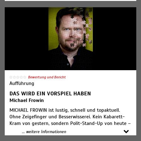
Sven Reese & Ben Turecek sowie den Musikern:
Hartmut Schwarze (Klavier) & Erik Heimansberg
(Schlagzeug und Saxophon).
Ticketpreis: ab 29,00€
Bewertung und Bericht
Aufführung
DAS WIRD EIN VORSPIEL HABEN
Michael Frowin
MICHAEL FROWIN ist lustig, schnell und topaktuell.
Ohne Zeigefinger und Besserwisserei. Kein Kabarett-
Kram von gestern, sondern Polit-Stand-Up von heute –
frisch, clever und vor allem richtig witzig. Bei Frowin
... weitere Informationen
steckt das Große im Kleinen – er findet den Witz in der