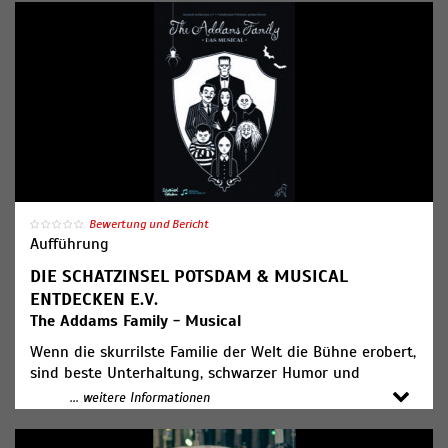
Wut und den Spaß im Alltag, der manchmal eh so
absurd ist, dass man denkt: Das kann nur Comedy sein.
Ticketpreis: ab 29,00 €
Bewertung und Bericht
Aufführung
DIE SCHATZINSEL POTSDAM & MUSICAL
ENTDECKEN E.V.
The Addams Family - Musical
Wenn die skurrilste Familie der Welt die Bühne erobert,
sind beste Unterhaltung, schwarzer Humor und
mitreißende Musik garantiert: Willkommen bei The
... weitere Informationen
Addams Family! Die "SCHATZINSEL COMPANY", die
jungen Erwachsenen der Musical-Akademie, singen,