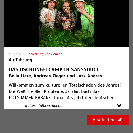
Ticketpreis: ab 29,00€
Bewertung und Bericht
Aufführung
DAS DSCHUNGELCAMP IN SANSSOUCI
Bella Liere, Andreas Zieger und Lutz Andres
Willkommen zum kulturellen Totalschaden des Jahres!
Die Welt - voller Probleme. Ja klar. Doch das
POTSDAMER KABARETT macht´s jetzt der deutschen
Unterhaltungsindustrie gleich. Erleben Sie ein
... weitere Informationen
provokativ, extraordinäres Spezial - Spektakel zwischen
Ruhm, Restwürde und Rattenprüfung. BELLA LIERE,
Bearbeiten
ANDREAS ZIEGER und LUTZ ANDRES kämpfen um die
goldene Kartoffel der Aufklärung. Gastauftritte großer