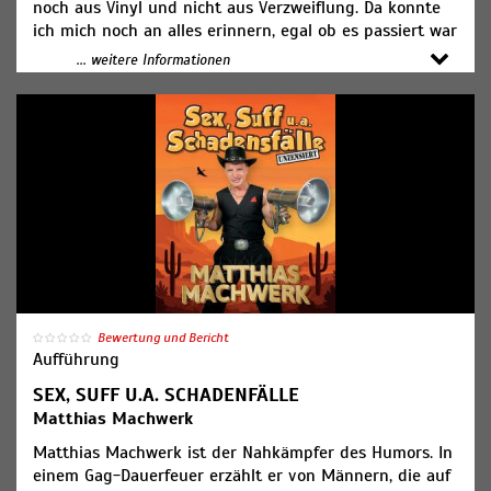
noch aus Vinyl und nicht aus Verzweiflung. Da konnte
ich mich noch an alles erinnern, egal ob es passiert war
oder nicht. Mittlerweile bin ich vielseitig
... weitere Informationen
desinteressiert. Aber seitdem ich mir vorstelle, dass
Politikern beim Reden Seifenblasen aus dem Mund
aufsteigen, ist das Gesprochene wenigstens was fürs
Auge. Michael Ranz lässt sich in seinem fünften
Soloprogramm von Tobias Saalfeld wieder reichlich
satirische Worte in den Mund legen. Das ergibt zwei
Übungsstunden im Schmunzeln, Lachen, Wiehern und
Schenkel klopfen. Also Handys aus und einfach mal das
Leben genießen!!!
Ticketpreis: ab 26,00€
Donnerstag, 26.03.26 - 1. Voraufführung
Bewertung und Bericht
Freitag, 27.03.26 - 2 Voraufführung
Aufführung
Samstag, 28.03.26 - Premiere
SEX, SUFF U.A. SCHADENFÄLLE
Matthias Machwerk
Matthias Machwerk ist der Nahkämpfer des Humors. In
einem Gag-Dauerfeuer erzählt er von Männern, die auf