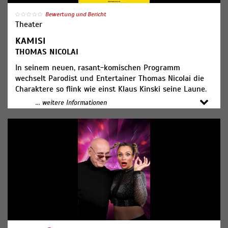
Bewertung und Bericht
Theater
KAMISI
THOMAS NICOLAI
In seinem neuen, rasant-komischen Programm
wechselt Parodist und Entertainer Thomas Nicolai die
Charaktere so flink wie einst Klaus Kinski seine Laune.
Der personifizierte „Kessel Buntes“ verstrickt allerlei
... weitere Informationen
Figuren in Szenen, die unorthodoxe Hilfestellungen
geben, Seltsamkeiten zutage fördern und Historisches
Revue passieren lassen, oft mit einem bescheuerten
Eskalationspunkt.
Keine Nicolai-Show wäre komplett ohne Musikparodien.
Zwischen Coldplay und Country, Max Raabe und Vamos
a la Playa, sowie Modern Talking und modernem
Elektrosound werden Gehörgang und Lachmuskeln
strapaziert. Begleitet wird er von seinem virtuosen
Langzeitpartner Robert Neumann, der sich begeistert