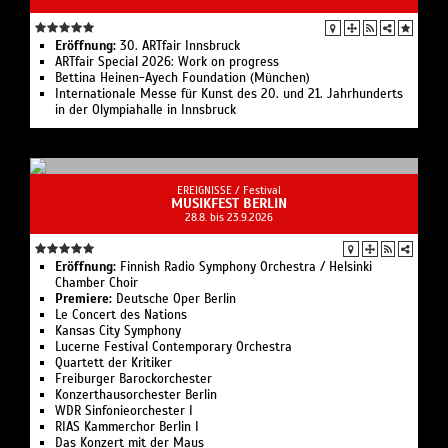
Eröffnung:
30. ARTfair Innsbruck
ARTfair Special 2026: Work on progress
Bettina Heinen-Ayech Foundation (München)
Internationale Messe für Kunst des 20. und 21. Jahrhunderts
in der Olympiahalle in Innsbruck
EREIGNISSE /
Festival
MUSIKFEST BERLIN
28.8. bis 23.9.2026
Eröffnung:
Finnish Radio Symphony Orchestra / Helsinki
Chamber Choir
Premiere:
Deutsche Oper Berlin
Le Concert des Nations
Kansas City Symphony
Lucerne Festival Contemporary Orchestra
Quartett der Kritiker
Freiburger Barockorchester
Konzerthausorchester Berlin
WDR Sinfonieorchester I
RIAS Kammerchor Berlin I
Das Konzert mit der Maus