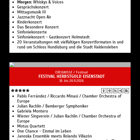
Morgen:
Whiskys & Voices
Gesprächskonzert
Mittagsmusik III
Jazznacht Open Air
Kinderkonzert
Das Besondere Konzert
Sinfoniekonzerte
Sinfoniekonzert - Gastkonzert Helmstedt
20 Veranstaltungen mit vielfältigen Konzertformaten in und
rund um Schloss Hundisburg und die Stadt Haldensleben
EREIGNISSE /
Festival
FESTIVAL HERBSTGOLD EISENSTADT
16. bis 26.9.2026
Pablo Ferrández / Riccardo Minasi / Chamber Orchestra of
Europe
Julian Rachlin / Bamberger Symphoniker
Gabriela Montero
Wiener Singverein / Julian Rachlin / Chamber Orchestra of
Europe
Motus Quartett
One Chance - Einmal im Leben
Janoska Ensemble meets Rolando Villazón