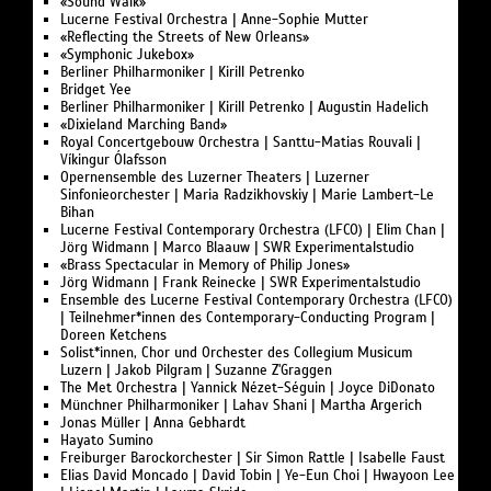
«Sound Walk»
Lucerne Festival Orchestra | Anne-Sophie Mutter
«Reflecting the Streets of New Orleans»
«Symphonic Jukebox»
Berliner Philharmoniker | Kirill Petrenko
Bridget Yee
Berliner Philharmoniker | Kirill Petrenko | Augustin Hadelich
«Dixieland Marching Band»
Royal Concertgebouw Orchestra | Santtu-Matias Rouvali |
Víkingur Ólafsson
Opernensemble des Luzerner Theaters | Luzerner
Sinfonieorchester | Maria Radzikhovskiy | Marie Lambert-Le
Bihan
Lucerne Festival Contemporary Orchestra (LFCO) | Elim Chan |
Jörg Widmann | Marco Blaauw | SWR Experimentalstudio
«Brass Spectacular in Memory of Philip Jones»
Jörg Widmann | Frank Reinecke | SWR Experimentalstudio
Ensemble des Lucerne Festival Contemporary Orchestra (LFCO)
| Teilnehmer*innen des Contemporary-Conducting Program |
Doreen Ketchens
Solist*innen, Chor und Orchester des Collegium Musicum
Luzern | Jakob Pilgram | Suzanne Z'Graggen
The Met Orchestra | Yannick Nézet-Séguin | Joyce DiDonato
Münchner Philharmoniker | Lahav Shani | Martha Argerich
Jonas Müller | Anna Gebhardt
Hayato Sumino
Freiburger Barockorchester | Sir Simon Rattle | Isabelle Faust
Elias David Moncado | David Tobin | Ye-Eun Choi | Hwayoon Lee