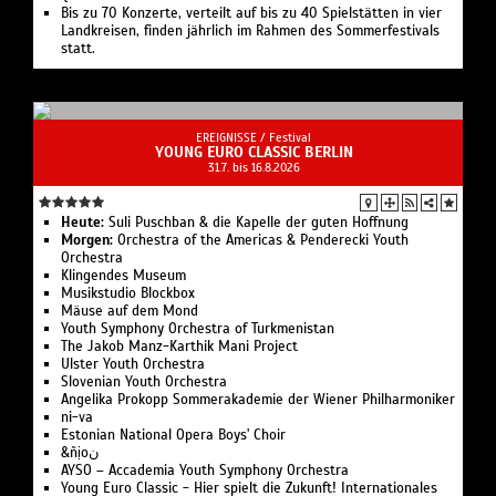
Bis zu 70 Konzerte, verteilt auf bis zu 40 Spielstätten in vier
Landkreisen, finden jährlich im Rahmen des Sommerfestivals
statt.
EREIGNISSE /
Festival
YOUNG EURO CLASSIC BERLIN
31.7. bis 16.8.2026
Heute:
Suli Pusch­ban & die Ka­pelle der gu­ten Hoff­nung
Morgen:
Or­ches­tra of the Ameri­cas & Pen­de­recki Youth
Orchestra
Klingendes Museum
Musikstudio Blockbox
Mäuse auf dem Mond
Youth Symphony Orchestra of Turk­menistan
The Jakob Manz-Karthik Mani Project
Ulster Youth Or­chestra
Slo­ve­ni­an Youth Orchestra
Angelika Pro­kopp Som­mer­akademie der Wiener Philharmoniker
ni-va
Estonian National Opera Boys' Choir
&ñịoن
AYSO – Accademia Youth Symphony Orchestra
Young Euro Classic - Hier spielt die Zukunft! Internationales