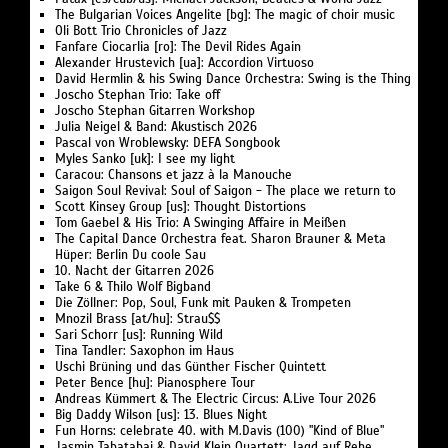
The Bulgarian Voices Angelite [bg]: The magic of choir music
Oli Bott Trio Chronicles of Jazz
Fanfare Ciocarlia [ro]: The Devil Rides Again
Alexander Hrustevich [ua]: Accordion Virtuoso
David Hermlin & his Swing Dance Orchestra: Swing is the Thing
Joscho Stephan Trio: Take off
Joscho Stephan Gitarren Workshop
Julia Neigel & Band: Akustisch 2026
Pascal von Wroblewsky: DEFA Songbook
Myles Sanko [uk]: I see my light
Caracou: Chansons et jazz à la Manouche
Saigon Soul Revival: Soul of Saigon - The place we return to
Scott Kinsey Group [us]: Thought Distortions
Tom Gaebel & His Trio: A Swinging Affaire in Meißen
The Capital Dance Orchestra feat. Sharon Brauner & Meta
Hüper: Berlin Du coole Sau
10. Nacht der Gitarren 2026
Take 6 & Thilo Wolf Bigband
Die Zöllner: Pop, Soul, Funk mit Pauken & Trompeten
Mnozil Brass [at/hu]: Strau$$
Sari Schorr [us]: Running Wild
Tina Tandler: Saxophon im Haus
Uschi Brüning und das Günther Fischer Quintett
Peter Bence [hu]: Pianosphere Tour
Andreas Kümmert & The Electric Circus: A.Live Tour 2026
Big Daddy Wilson [us]: 13. Blues Night
Fun Horns: celebrate 40. with M.Davis (100) "Kind of Blue"
Jasmin Tabatabai & David Klein Quartett: Jagd auf Rehe