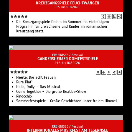
KREUZGANGSPIELE FEUCHTWANGEN
9.5. bis 16.8.2026
Die Kreuzgangspiele finden im Sommer mit vielseitigem
Programm für Erwachsene und Kinder im romanischen
Kreuzgang statt.
EREIGNISSE /
Festival
GANDERSHEIMER DOMFESTSPIELE
14.6. bis 16.8.2026
Heute:
Die acht Frauen
Pure Piaf
Hello, Dolly! - Das Musical
Come Together - Die große Beatles-Show
Pinocchio
Sommerfestspiele - Große Geschichten unter freiem Himmel
EREIGNISSE /
Festival
INTERNATIONALES MUSIKFEST AM TEGERNSEE