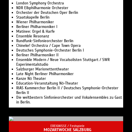
London Symphony Orchestra
NDR Elbphilharmonie Orchester
Orchester der Deutschen Oper Berlin
Staatskapelle Berlin
Wiener Philharmoniker
Berliner Philharmoniker I
Matinee: Orgel & Harfe
Ensemble Resonanz
Rundfunk-Sinfonieorchester Berlin
Chineke! Orchestra / Cape Town Opera
Deutsches Symphonie-Orchester Berlin I
Berliner Philharmoniker II
Ensemble Modern / Neue Vocalsolisten Stuttgart / SWR
Experimentalstudio
Salzburger Marionettentheater
Late Night Berliner Philharmoniker
Kanze Nō Theater
Education-Veranstaltung Nō-Theater
RIAS Kammerchor Berlin II / Deutsches Symphonie-Orchester
Berlin II
Die weltbestern Sinfonieorchester und Vokalensembles zu Gast
in Berlin.
EREIGNISSE /
Festspiele
MOZARTWOCHE SALZBURG