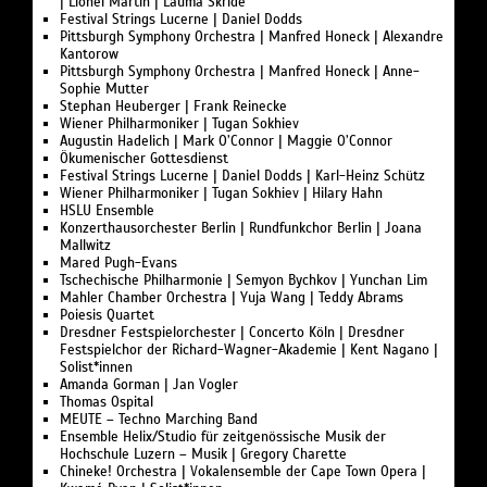
| Lionel Martin | Lauma Skride
Festival Strings Lucerne | Daniel Dodds
Pittsburgh Symphony Orchestra | Manfred Honeck | Alexandre
Kantorow
Pittsburgh Symphony Orchestra | Manfred Honeck | Anne-
Sophie Mutter
Stephan Heuberger | Frank Reinecke
Wiener Philharmoniker | Tugan Sokhiev
Augustin Hadelich | Mark O’Connor | Maggie O’Connor
Ökumenischer Gottesdienst
Festival Strings Lucerne | Daniel Dodds | Karl-Heinz Schütz
Wiener Philharmoniker | Tugan Sokhiev | Hilary Hahn
HSLU Ensemble
Konzerthausorchester Berlin | Rundfunkchor Berlin | Joana
Mallwitz
Mared Pugh-Evans
Tschechische Philharmonie | Semyon Bychkov | Yunchan Lim
Mahler Chamber Orchestra | Yuja Wang | Teddy Abrams
Poiesis Quartet
Dresdner Festspielorchester | Concerto Köln | Dresdner
Festspielchor der Richard-Wagner-Akademie | Kent Nagano |
Solist*innen
Amanda Gorman | Jan Vogler
Thomas Ospital
MEUTE – Techno Marching Band
Ensemble Helix/Studio für zeitgenössische Musik der
Hochschule Luzern – Musik | Gregory Charette
Chineke! Orchestra | Vokalensemble der Cape Town Opera |