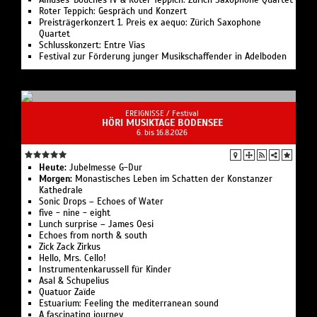
Amuses-Bouches IV & Roter Teppich: Zürich Saxophone Quartet
Roter Teppich: Gespräch und Konzert
Preisträgerkonzert 1. Preis ex aequo: Zürich Saxophone
Quartet
Schlusskonzert: Entre Vias
Festival zur Förderung junger Musikschaffender in Adelboden
EREIGNISSE /
Festival
HÖRI MUSIKTAGE BODENSEE
6. bis 16.8.2026
Heute:
Jubelmesse G-Dur
Morgen:
Monastisches Leben im Schatten der Konstanzer
Kathedrale‍
Sonic Drops – Echoes of Water
five - nine - eight‍
Lunch surprise – James Oesi
Echoes from north & south
Zick Zack Zirkus
Hello, Mrs. Cello!
Instrumentenkarussell für Kinder
Asal & Schupelius
Quatuor Zaïde
Estuarium: Feeling the mediterranean sound‍
A fascinating journey