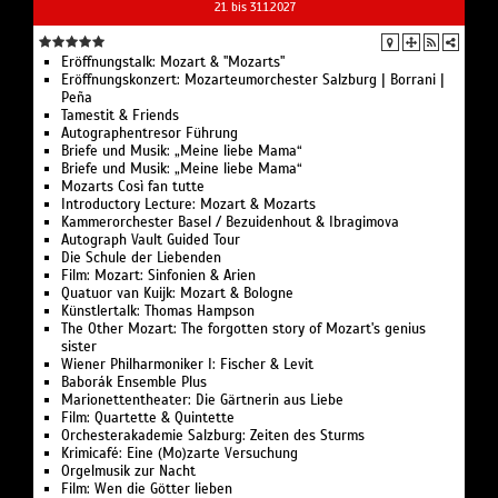
21. bis 31.1.2027
Eröffnungstalk: Mozart & "Mozarts"
Eröffnungskonzert: Mozarteumorchester Salzburg | Borrani |
Peña
Tamestit & Friends
Autographentresor Führung
Briefe und Musik: „Meine liebe Mama“
Briefe und Musik: „Meine liebe Mama“
Mozarts Così fan tutte
Introductory Lecture: Mozart & Mozarts
Kammerorchester Basel / Bezuidenhout & Ibragimova
Autograph Vault Guided Tour
Die Schule der Liebenden
Film: Mozart: Sinfonien & Arien
Quatuor van Kuijk: Mozart & Bologne
Künstlertalk: Thomas Hampson
The Other Mozart: The forgotten story of Mozart's genius
sister
Wiener Philharmoniker I: Fischer & Levit
Baborák Ensemble Plus
Marionettentheater: Die Gärtnerin aus Liebe
Film: Quartette & Quintette
Orchesterakademie Salzburg: Zeiten des Sturms
Krimicafé: Eine (Mo)zarte Versuchung
Orgelmusik zur Nacht
Film: Wen die Götter lieben