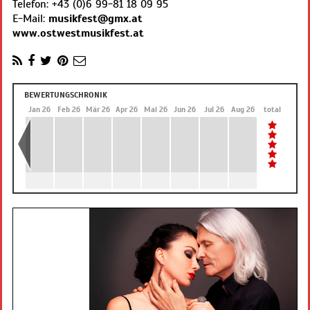
Telefon:
+43 (0)6 99-81 18 09 95
E-Mail:
musikfest@gmx.at
www.ostwestmusikfest.at
BEWERTUNGSCHRONIK
Dez 25
Jan 26
Feb 26
Mär 26
Apr 26
Mai 26
Jun 26
Jul 26
Aug 26
total