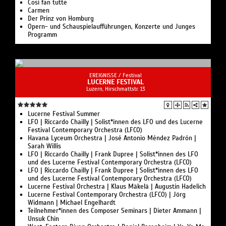
Così fan tutte
Fritz Kreisler: Präludium und Allegro im Stile von
Carmen
Gaetano Pugnani
Der Prinz von Homburg
Opern- und Schauspielaufführungen, Konzerte und Junges
Programm
EREIGNISSE /
Festival
LUCERNE FESTIVAL
Luzern, Hirschmattstr. 13
Lucerne Festival Summer
LFO | Riccardo Chailly | Solist*innen des LFO und des Lucerne
Festival Contemporary Orchestra (LFCO)
Havana Lyceum Orchestra | José Antonio Méndez Padrón |
Sarah Willis
LFO | Riccardo Chailly | Frank Dupree | Solist*innen des LFO
und des Lucerne Festival Contemporary Orchestra (LFCO)
LFO | Riccardo Chailly | Frank Dupree | Solist*innen des LFO
und des Lucerne Festival Contemporary Orchestra (LFCO)
Lucerne Festival Orchestra | Klaus Mäkelä | Augustin Hadelich
Lucerne Festival Contemporary Orchestra (LFCO) | Jörg
Widmann | Michael Engelhardt
Teilnehmer*innen des Composer Seminars | Dieter Ammann |
Unsuk Chin