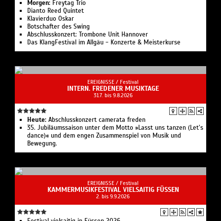
Morgen:
Freytag Trio
Dianto Reed Quintet
Klavierduo Oskar
Botschafter des Swing
Abschlusskonzert: Trombone Unit Hannover
Das KlangFestival im Allgäu - Konzerte & Meisterkurse
EREIGNISSE /
Festival
INTERN. FREDENER MUSIKTAGE
31.7. bis 9.8.2026
Heute:
Abschlusskonzert camerata freden
35. Jubiläumssaison unter dem Motto »Lasst uns tanzen (Let’s
dance)« und dem engen Zusammenspiel von Musik und
Bewegung.
EREIGNISSE /
Festival
KAMMERMUSIKFESTIVAL VIELSAITIG FÜSSEN
2. bis 9.9.2026