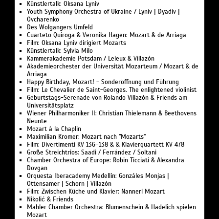
Künstlertalk: Oksana Lyniv
Youth Symphony Orchestra of Ukraine / Lyniv | Dyadiv |
Ovcharenko
Des Wolgangers Umfeld
Cuarteto Quiroga & Veronika Hagen: Mozart & de Arriaga
Film: Oksana Lyniv dirigiert Mozarts
Künstlertalk: Sylvia Milo
Kammerakademie Potsdam / Leleux & Villazón
Akademieorchester der Universität Mozarteum / Mozart & de
Arriaga
Happy Birthday, Mozart! - Sonderöffnung und Führung
Film: Le Chevalier de Saint-Georges. The enlightened violinist
Geburtstags-Serenade von Rolando Villazón & Friends am
Universitätsplatz
Wiener Philharmoniker II: Christian Thielemann & Beethovens
Neunte
Mozart à la Chaplin
Maximilian Kromer: Mozart nach "Mozarts"
Film: Divertimenti KV 136–138 & & Klavierquartett KV 478
Große Streichtrios: Saadi / Ferrández / Soltani
Chamber Orchestra of Europe: Robin Ticciati & Alexandra
Dovgan
Orquesta Iberacademy Medellín: Gonzáles Monjas |
Ottensamer | Schorn | Villazón
Film: Zwischen Küche und Klavier: Nannerl Mozart
Nikolić & Friends
Mahler Chamber Orchestra: Blumenschein & Hadelich spielen
Mozart