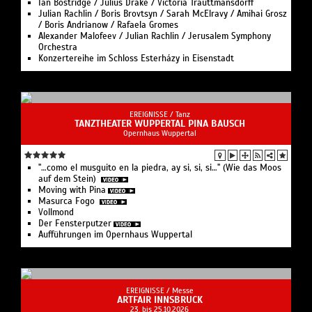
Ian Bostridge / Julius Drake / Victoria Trauttmansdorff
Julian Rachlin / Boris Brovtsyn / Sarah McElravy / Amihai Grosz
/ Boris Andrianow / Rafaela Gromes
Alexander Malofeev / Julian Rachlin / Jerusalem Symphony
Orchestra
Konzertereihe im Schloss Esterházy in Eisenstadt
EREIGNISSE /
Tanz
TANZTHEATER WUPPERTAL PINA BAUSCH
Opernhaus Wuppertal
"…como el musguito en la piedra, ay si, si, si…" (Wie das Moos
auf dem Stein)
Moving with Pina
Masurca Fogo
Vollmond
Der Fensterputzer
Aufführungen im Opernhaus Wuppertal
EREIGNISSE /
Messe
ARTFAIR INNSBRUCK
23. bis 25.10.2026