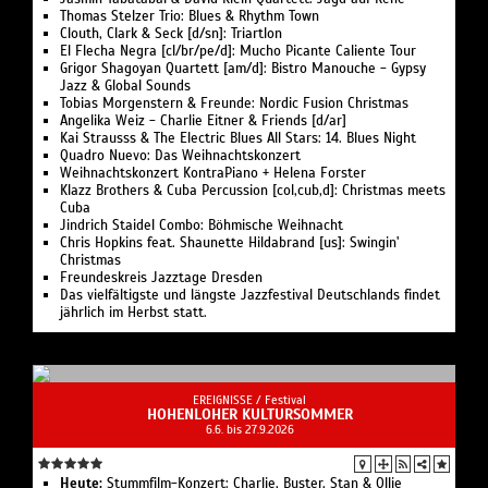
Thomas Stelzer Trio: Blues & Rhythm Town
Clouth, Clark & Seck [d/sn]: Triartlon
El Flecha Negra [cl/br/pe/d]: Mucho Picante Caliente Tour
Grigor Shagoyan Quartett [am/d]: Bistro Manouche - Gypsy
Jazz & Global Sounds
Tobias Morgenstern & Freunde: Nordic Fusion Christmas
Angelika Weiz - Charlie Eitner & Friends [d/ar]
Kai Strausss & The Electric Blues All Stars: 14. Blues Night
Quadro Nuevo: Das Weihnachtskonzert
Weihnachtskonzert KontraPiano + Helena Forster
Klazz Brothers & Cuba Percussion [col,cub,d]: Christmas meets
Cuba
Jindrich Staidel Combo: Böhmische Weihnacht
Chris Hopkins feat. Shaunette Hildabrand [us]: Swingin'
Christmas
Freundeskreis Jazztage Dresden
Das vielfältigste und längste Jazzfestival Deutschlands findet
jährlich im Herbst statt.
EREIGNISSE /
Festival
HOHENLOHER KULTURSOMMER
6.6. bis 27.9.2026
Heute:
Stummfilm-Konzert: Charlie, Buster, Stan & Ollie