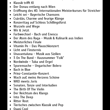
Klassik trifft KI
Der Donau entlang nach Wien
Eröffnung des 40. Internationalen Meisterkurses für Streicher
Leicht sei - Bayerische Chansons
Csárdás, Charme und feurige Klänge
Konzerttag auf Schloss Schillingsfürst
Wurzeln und Wege
Wir & Jetzt
Farbwechsel - Bach und Enescu
Der Atem des Raga - Musik & Kulinarik aus Indien
Meisterliches Finale
Vitamin Pe - Das Plauschkonzert
Licht und Finsternis
Unavantaluna - Musik aus Sizilien
3 On The Bund - Hausnummer "Folk"
Nordwinde - Tuba und Orgel
Spurensuche - Ungarischer Bolero
Bach in Blue
Prinz-Constantin-Konzert
Wach auf, meins Herzens Schöne
WKO meets Joris
Sonaten, Tänze und Interludien
The Birth Of The Violin
Der Reichtum des Klangs
Into The Deep
Ritter Rost
Tierisches zwischen Klassik und Pop
Quasi Cool