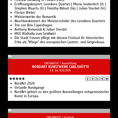
Festival vielsaitig in Füssen 2026
Eröffnungskonzert: Leonkoro Quartet | Maria Ioudenitch (V) |
Stephen Waarts (V) | Timothy Ridout (Va) | Julian Steckel (Vc)
Florian Weber
Meisterwerke der Romantik
Abschlusskonzert der Meisterschüler des Leonkoro Quartets
Trio con Brio Copenhagen
Anthony Romaniuk & Julian Steckel
MGV Walhalla zum Seidlwirt
Die Stadt Füssen pflegt mit diesem Festival ihr historisches
Erbe als "Wiege" des europäischen Lauten- und Geigenbaus.
EREIGNISSE /
Ausstellung
NORDART KUNSTWERK CARLSHÜTTE
6.6. bis 4.10.2026
NordArt 2026
Virtuelle Rundgänge
NordArt gehört zu den größten Ausstellungen zeitgenössischer
Kunst in Europa.
EREIGNISSE /
Festival