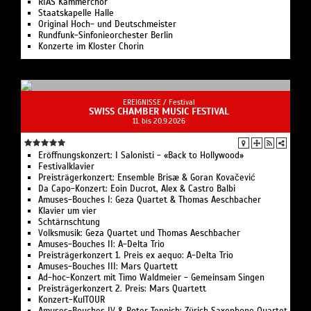
RIAS Kammerchor
Staatskapelle Halle
Original Hoch- und Deutschmeister
Rundfunk-Sinfonieorchester Berlin
Konzerte im Kloster Chorin
EREIGNISSE /
Festival
SWISS CHAMBER MUSIC FESTIVAL
11. bis 20.9.2026
Eröffnungskonzert: I Salonisti - «Back to Hollywood»
Festivalklavier
Preisträgerkonzert: Ensemble Brisæ & Goran Kovačević
Da Capo-Konzert: Eoin Ducrot, Alex & Castro Balbi
Amuses-Bouches I: Geza Quartet & Thomas Aeschbacher
Klavier um vier
Schtärnschtung
Volksmusik: Geza Quartet und Thomas Aeschbacher
Amuses-Bouches II: A-Delta Trio
Preisträgerkonzert 1. Preis ex aequo: A-Delta Trio
Amuses-Bouches III: Mars Quartett
Ad-hoc-Konzert mit Timo Waldmeier - Gemeinsam Singen
Preisträgerkonzert 2. Preis: Mars Quartett
Konzert-KulTOUR