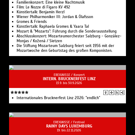
Familienkonzert: Eine kleine Nachtmusik
Film: Le Nozze di Figaro KV 492
Künstlertalk: Benjamin Herzl
Wiener Philharmoniker III: Jordan & Ólafsson
Gromes & Friends
Künstlertalk: Raphaela Gromes & Yaara Tal
Mozart & "Mozarts": Führung durch die Sonderausstellung
Abschlusskonzert: Mozarteumorchester Salzburg - González-
Monjas / Kožená / Sietzen
Die Stiftung Mozarteum Salzburg feiert seit 1956 mit der
Mozartwoche den Geburtstag des großen Komponisten.
EREIGNISSE /
Konzert
INTERN. BRUCKNERFEST LINZ
13.9. bis 30.9.2026
Internationales Brucknerfest Linz 2026: "endlich"
EREIGNISSE /
Festival
RAINY DAYS LUXEMBURG
19. bis 22.11.2026