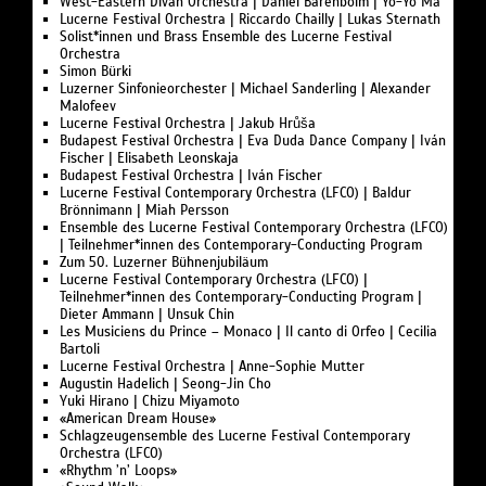
West-Eastern Divan Orchestra | Daniel Barenboim | Yo-Yo Ma
Lucerne Festival Orchestra | Riccardo Chailly | Lukas Sternath
Solist*innen und Brass Ensemble des Lucerne Festival
Orchestra
Simon Bürki
Luzerner Sinfonieorchester | Michael Sanderling | Alexander
Malofeev
Lucerne Festival Orchestra | Jakub Hrůša
Budapest Festival Orchestra | Eva Duda Dance Company | Iván
Fischer | Elisabeth Leonskaja
Budapest Festival Orchestra | Iván Fischer
Lucerne Festival Contemporary Orchestra (LFCO) | Baldur
Brönnimann | Miah Persson
Ensemble des Lucerne Festival Contemporary Orchestra (LFCO)
| Teilnehmer*innen des Contemporary-Conducting Program
Zum 50. Luzerner Bühnenjubiläum
Lucerne Festival Contemporary Orchestra (LFCO) |
Teilnehmer*innen des Contemporary-Conducting Program |
Dieter Ammann | Unsuk Chin
Les Musiciens du Prince – Monaco | Il canto di Orfeo | Cecilia
Bartoli
Lucerne Festival Orchestra | Anne-Sophie Mutter
Augustin Hadelich | Seong-Jin Cho
Yuki Hirano | Chizu Miyamoto
«American Dream House»
Schlagzeugensemble des Lucerne Festival Contemporary
Orchestra (LFCO)
«Rhythm ’n’ Loops»