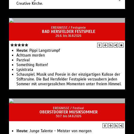
Creative Kirche.
EREIGNISSE /
Festspiele
BAD HERSFELDER FESTSPIELE
26.6. bis 16.8.2026
Heute:
Pippi Langstrumpf
Achtsam morden
Parzival
Something Rotten!
Lysistrata
Schauspiel, Musik und Poesie in der einzigartigen Kulisse der
Stiftsruine. Die Bad Hersfelder Festspiele verzaubern jeden
Sommer mit unvergesslichen Momenten unter freiem Himmel.
EREIGNISSE /
Festival
OBERSTDORFER MUSIKSOMMER
30.7. bis 14.8.2026
Heute:
Junge Talente - Meister von morgen