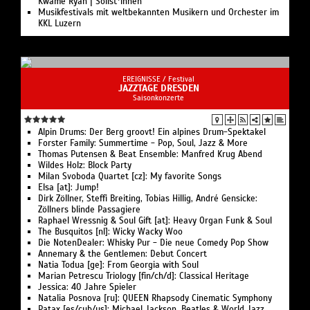
Kwamé Ryan | Solist*innen
Musikfestivals mit weltbekannten Musikern und Orchester im
KKL Luzern
EREIGNISSE /
Festival
JAZZTAGE DRESDEN
Saisonkonzerte
Alpin Drums: Der Berg groovt! Ein alpines Drum-Spektakel
Forster Family: Summertime - Pop, Soul, Jazz & More
Thomas Putensen & Beat Ensemble: Manfred Krug Abend
Wildes Holz: Block Party
Milan Svoboda Quartet [cz]: My favorite Songs
Elsa [at]: Jump!
Dirk Zöllner, Steffi Breiting, Tobias Hillig, André Gensicke:
Zöllners blinde Passagiere
Raphael Wressnig & Soul Gift [at]: Heavy Organ Funk & Soul
The Busquitos [nl]: Wicky Wacky Woo
Die NotenDealer: Whisky Pur - Die neue Comedy Pop Show
Annemary & the Gentlemen: Debut Concert
Natia Todua [ge]: From Georgia with Soul
Marian Petrescu Triology [fin/ch/d]: Classical Heritage
Jessica: 40 Jahre Spieler
Natalia Posnova [ru]: QUEEN Rhapsody Cinematic Symphony
Patax [es/cub/us]: Michael Jackson, Beatles & World Jazz