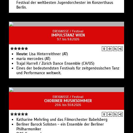
Festival der weltbesten Jugendorchester im Konzerthaus
Berlin.
EREIGNISSE /
Festival
IMPULSTANZ WIEN
9.7. bis 9.8.2026
Heute:
Lisa Hinterreithner (AT)
maria mercedes (AT)
Trajal Harrell / Zürich Dance Ensemble (CH/US)
Eines der bedeutendsten Festivals für zeitgenössischen Tanz
und Performance weltweit.
EREIGNISSE /
Festival
CHORINER MUSIKSOMMER
20.6. bis 30.8.2026
Katharine Mehrling und das Filmorchester Babelsberg
Berliner Barock Solisten - ein Ensemble der Berliner
Philharmoniker