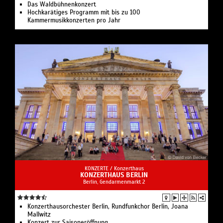
Das Waldbühnenkonzert
Hochkarätiges Programm mit bis zu 100
Kammermusikkonzerten pro Jahr
KONZERTE /
Konzerthaus
KONZERTHAUS BERLIN
Berlin, Gendarmenmarkt 2
Konzerthausorchester Berlin, Rundfunkchor Berlin, Joana
Mallwitz
Konzert zur Saisoneröffnung