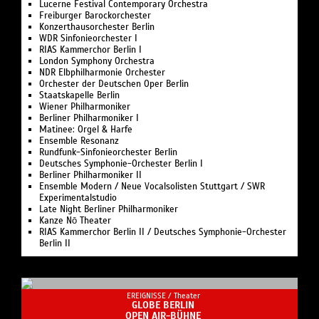
Lucerne Festival Contemporary Orchestra
Freiburger Barockorchester
Konzerthausorchester Berlin
WDR Sinfonieorchester I
RIAS Kammerchor Berlin I
London Symphony Orchestra
NDR Elbphilharmonie Orchester
Orchester der Deutschen Oper Berlin
Staatskapelle Berlin
Wiener Philharmoniker
Berliner Philharmoniker I
Matinee: Orgel & Harfe
Ensemble Resonanz
Rundfunk-Sinfonieorchester Berlin
Deutsches Symphonie-Orchester Berlin I
Berliner Philharmoniker II
Ensemble Modern / Neue Vocalsolisten Stuttgart / SWR
Experimentalstudio
Late Night Berliner Philharmoniker
Kanze Nō Theater
RIAS Kammerchor Berlin II / Deutsches Symphonie-Orchester
Berlin II
EREIGNISSE /
Theater
GLOBE BERLIN
OPEN AIR-BÜHNE