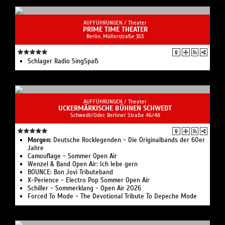
AUFFÜHRUNGEN /
Theater
PRIME TIME THEATER
Berlin, ​Müllerstraße 163
Schlager Radio SingSpaß
AUFFÜHRUNGEN /
Theater
UCKERMÄRKISCHE BÜHNEN SCHWEDT
Schwedt/Oder, Berliner Straße 46/48
Morgen:
Deutsche Rocklegenden - Die Originalbands der 60er
Jahre
Camouflage - Sommer Open Air
Wenzel & Band Open Air: Ich lebe gern
BOUNCE: Bon Jovi Tributeband
X-Perience - Electro Pop Sommer Open Air
Schiller - Sommerklang - Open Air 2026
Forced To Mode - The Devotional Tribute To Depeche Mode