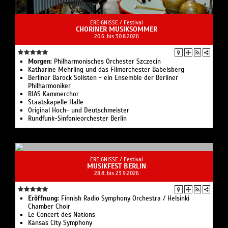
EREIGNISSE /
Festival
CHORINER MUSIKSOMMER
20.6. bis 30.8.2026
Morgen:
Philharmonisches Orchester Szczecin
Katharine Mehrling und das Filmorchester Babelsberg
Berliner Barock Solisten - ein Ensemble der Berliner
Philharmoniker
RIAS Kammerchor
Staatskapelle Halle
Original Hoch- und Deutschmeister
Rundfunk-Sinfonieorchester Berlin
EREIGNISSE /
Festival
MUSIKFEST BERLIN
28.8. bis 23.9.2026
Eröffnung:
Finnish Radio Symphony Orchestra / Helsinki
Chamber Choir
Le Concert des Nations
Kansas City Symphony