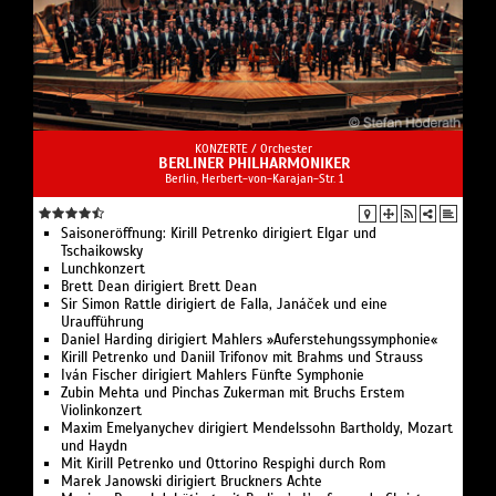
KONZERTE /
Orchester
BERLINER PHILHARMONIKER
Berlin, Herbert-von-Karajan-Str. 1
Saisoneröffnung: Kirill Petrenko dirigiert Elgar und
Tschaikowsky
Lunchkonzert
Brett Dean dirigiert Brett Dean
Sir Simon Rattle dirigiert de Falla, Janáček und eine
Uraufführung
Daniel Harding dirigiert Mahlers »Auferstehungssymphonie«
Kirill Petrenko und Daniil Trifonov mit Brahms und Strauss
Iván Fischer dirigiert Mahlers Fünfte Symphonie
Zubin Mehta und Pinchas Zukerman mit Bruchs Erstem
Violinkonzert
Maxim Emelyanychev dirigiert Mendelssohn Bartholdy, Mozart
und Haydn
Mit Kirill Petrenko und Ottorino Respighi durch Rom
Marek Janowski dirigiert Bruckners Achte