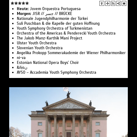
Heute:
Jovem Orques­tra Portuguesa
Morgen:
JISR // جسر // BRÜCKE
Nationale Jugend­philharmonie der Türkei
Suli Pusch­ban & die Ka­pelle der gu­ten Hoff­nung
Youth Symphony Orchestra of Turk­menistan
Or­ches­tra of the Ameri­cas & Pen­de­recki Youth Orchestra
The Jakob Manz-Karthik Mani Project
Ulster Youth Or­chestra
Slo­ve­ni­an Youth Orchestra
Angelika Pro­kopp Som­mer­akademie der Wiener Philharmoniker
ni-va
Estonian National Opera Boys' Choir
&ñịoن
AYSO – Accademia Youth Symphony Orchestra