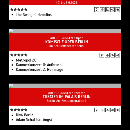
4.7. bis 5.9.2026
The Swingin’ Hermlins
AUFFÜHRUNGEN /
Oper
KOMISCHE OPER BERLIN
im Schillerttheater Belin
Metropol 26
Kammerkonzert 8: Aufbruch!
Kammerkonzert 2: Hommage
AUFFÜHRUNGEN /
Theater
THEATER IM PALAIS BERLIN
Berlin, Am Festungsgraben 1
Diva Berlin
Adam Schaf hat Angst