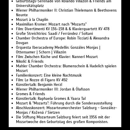
Geburtstags-Serenade von Rolando Villazón & Friends am
Universitätsplatz
Wiener Philharmoniker II: Christian Thielemann & Beethovens
Neunte
Mozart à la Chaplin
Maximilian Kromer: Mozart nach "Mozarts"
Film: Divertimenti KV 136–138 & & Klavierquartett KV 478
Große Streichtrios: Saadi / Ferrández / Soltani
Chamber Orchestra of Europe: Robin Ticciati & Alexandra
Dovgan
Orquesta Iberacademy Medellín: Gonzáles Monjas |
Ottensamer | Schorn | Villazón
Film: Zwischen Küche und Klavier: Nannerl Mozart
Nikolić & Friends
Mahler Chamber Orchestra: Blumenschein & Hadelich spielen
Mozart
Familienkonzert: Eine kleine Nachtmusik
Film: Le Nozze di Figaro KV 492
Künstlertalk: Benjamin Herzl
Wiener Philharmoniker III: Jordan & Ólafsson
Gromes & Friends
Künstlertalk: Raphaela Gromes & Yaara Tal
Mozart & "Mozarts": Führung durch die Sonderausstellung
Abschlusskonzert: Mozarteumorchester Salzburg - González-
Monjas / Kožená / Sietzen
Die Stiftung Mozarteum Salzburg feiert seit 1956 mit der
Mozartwoche den Geburtstag des großen Komponisten.