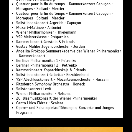
Quatuor pour la fin du temps - Kammerkonzert Capuçon ·
Moraguès · Soltani · Mercier
Quatuor pour la fin du temps - Kammerkonzert Capuçon ·
Moraguès · Soltani · Mercier
Solist·innenkonzert Argerich · Capuçon
Mozart-Matinee · Antonini
Wiener Philharmoniker · Thielemann
YSP Meisterklasse · Prégardien
Kammerkonzert Gerstein & Friends
Gustav Mahler Jugendorchester · Jordan
Angelika Prokopp Sommerakademie der Wiener Philharmoniker
- Kammerkonzert
Berliner Philharmoniker 1 · Petrenko
Berliner Philharmoniker 2 · Petrenko
Kammerkonzert Kopatchinskaja & Friends
Solist·innenkonzert Gabetta · Bezuidenhout
YSP Abschlusskonzert - Mozarteumorchester · Hussain
Pittsburgh Symphony Orchestra · Honeck
Solistenkonzert Levit
Wiener Philharmoniker · Nelsons
20. Blasmusikkonzert der Wiener Philharmoniker
Canto Lirico Flórez · Scalera
Opern- und Schauspielaufführungen, Konzerte und Junges
Programm