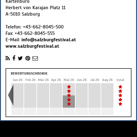
Kartenbüro
Herbert von Karajan Platz 11
A
-
5010
Salzburg
Telefon:
+43-662-8045-500
Fax:
+43-662-8045-555
E-Mail:
info@salzburgfestival.at
www.salzburgfestival.at
BEWERTUNGSCHRONIK
Dez 25
Jan 26
Feb 26
Mär 26
Apr 26
Mai 26
Jun 26
Jul 26
Aug 26
total