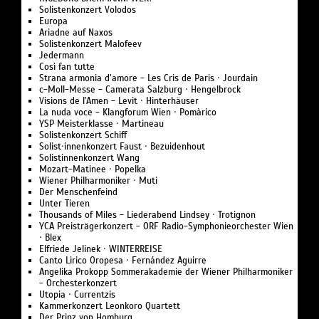
Solistenkonzert Volodos
Europa
Ariadne auf Naxos
Solistenkonzert Malofeev
Jedermann
Così fan tutte
Strana armonia d’amore - Les Cris de Paris · Jourdain
c-Moll-Messe - Camerata Salzburg · Hengelbrock
Visions de l’Amen - Levit · Hinterhäuser
La nuda voce - Klangforum Wien · Pomàrico
YSP Meisterklasse · Martineau
Solistenkonzert Schiff
Solist·innenkonzert Faust · Bezuidenhout
Solistinnenkonzert Wang
Mozart-Matinee · Popelka
Wiener Philharmoniker · Muti
Der Menschenfeind
Unter Tieren
Thousands of Miles - Liederabend Lindsey · Trotignon
YCA Preisträgerkonzert - ORF Radio-Symphonieorchester Wien
· Blex
Elfriede Jelinek · WINTERREISE
Canto Lirico Oropesa · Fernández Aguirre
Angelika Prokopp Sommerakademie der Wiener Philharmoniker
- Orchesterkonzert
Utopia · Currentzis
Kammerkonzert Leonkoro Quartett
Der Prinz von Homburg