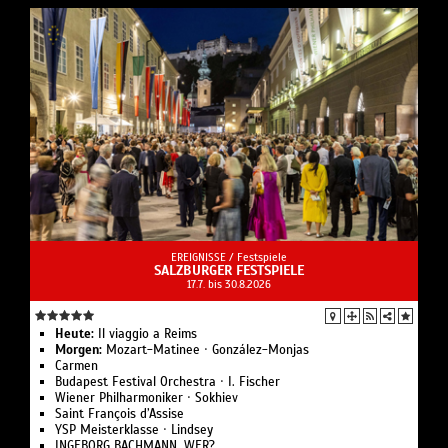
EREIGNISSE /
Festspiele
SALZBURGER FESTSPIELE
17.7. bis 30.8.2026
Heute:
Il viaggio a Reims
Morgen:
Mozart-Matinee · González-Monjas
Carmen
Budapest Festival Orchestra · I. Fischer
Wiener Philharmoniker · Sokhiev
Saint François d’Assise
YSP Meisterklasse · Lindsey
INGEBORG BACHMANN. WER?