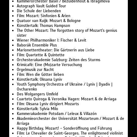
Kammerorchester Basel / Bezuidenhout & Ibragimova
Autograph Vault Guided Tour
Die Schule der Liebenden
Film: Mozart: Sinfonien & Arien
Quatuor van Kuijk: Mozart & Bologne
Künstlertalk: Thomas Hampson
The Other Mozart: The forgotten story of Mozart's genius
sister
Wiener Philharmoniker I: Fischer & Levit
Baborák Ensemble Plus
Marionettentheater: Die Gärtnerin aus Liebe
Film: Quartette & Quintette
Orchesterakademie Salzburg: Zeiten des Sturms
Krimicafé: Eine (Mo)zarte Versuchung
Orgelmusik zur Nacht
Film: Wen die Götter lieben
Künstlertalk: Oksana Lyniv
Youth Symphony Orchestra of Ukraine / Lyniv | Dyadiv |
Ovcharenko
Des Wolgangers Umfeld
Cuarteto Quiroga & Veronika Hagen: Mozart & de Arriaga
Film: Oksana Lyniv dirigiert Mozarts
Künstlertalk: Sylvia Milo
Kammerakademie Potsdam / Leleux & Villazón
Akademieorchester der Universität Mozarteum / Mozart & de
Arriaga
Happy Birthday, Mozart! - Sonderöffnung und Führung
Film: Le Chevalier de Saint-Georges. The enlightened violinist