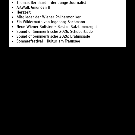
Thomas Bernhard – der Junge Journalist
ArtWalk Gmunden II
Herzzeit
Mitglieder der Wiener Philharmoniker
Ein Wildermuth von Ingeborg Bachmann
Neue Wiener Solisten - Best of Salzkammergut
Sound of Sommerfrische 2026: Schubertiade
Sound of Sommerfrische 2026: Brahmsiade
Sommerfestival - Kultur am Traunsee
EREIGNISSE /
Festival
MUSIKSOMMER ST. LEONHARD