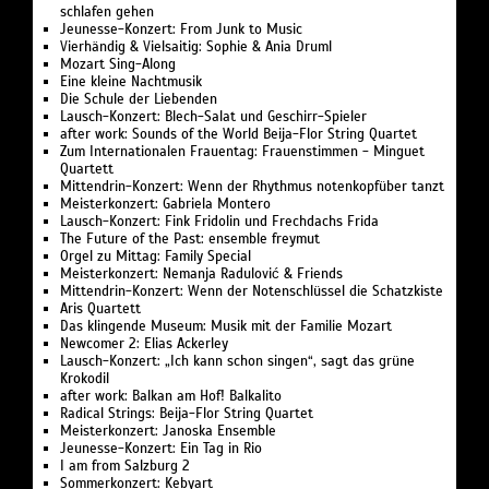
schlafen gehen
Jeunesse-Konzert: From Junk to Music
Vierhändig & Vielsaitig: Sophie & Ania Druml
Mozart Sing-Along
Eine kleine Nachtmusik
Die Schule der Liebenden
Lausch-Konzert: Blech-Salat und Geschirr-Spieler
after work: Sounds of the World Beija-Flor String Quartet
Zum Internationalen Frauentag: Frauenstimmen - Minguet
Quartett
Mittendrin-Konzert: Wenn der Rhythmus notenkopfüber tanzt
Meisterkonzert: Gabriela Montero
Lausch-Konzert: Fink Fridolin und Frechdachs Frida
The Future of the Past: ensemble freymut
Orgel zu Mittag: Family Special
Meisterkonzert: Nemanja Radulović & Friends
Mittendrin-Konzert: Wenn der Notenschlüssel die Schatzkiste
Aris Quartett
Das klingende Museum: Musik mit der Familie Mozart
Newcomer 2: Elias Ackerley
Lausch-Konzert: „Ich kann schon singen“, sagt das grüne
Krokodil
after work: Balkan am Hof! Balkalito
Radical Strings: Beija-Flor String Quartet
Meisterkonzert: Janoska Ensemble
Jeunesse-Konzert: Ein Tag in Rio
I am from Salzburg 2
Sommerkonzert: Kebyart