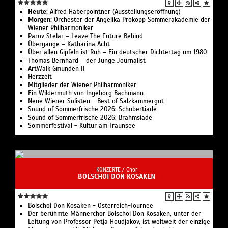
Heute:
Alfred Haberpointner (Ausstellungseröffnung)
Morgen:
Orchester der Angelika Prokopp Sommerakademie der
Wiener Philharmoniker
Parov Stelar – Leave The Future Behind
Übergänge – Katharina Acht
Über allen Gipfeln ist Ruh – Ein deutscher Dichtertag um 1980
Thomas Bernhard – der Junge Journalist
ArtWalk Gmunden II
Herzzeit
Mitglieder der Wiener Philharmoniker
Ein Wildermuth von Ingeborg Bachmann
Neue Wiener Solisten - Best of Salzkammergut
Sound of Sommerfrische 2026: Schubertiade
Sound of Sommerfrische 2026: Brahmsiade
Sommerfestival - Kultur am Traunsee
KONZERTE /
Chor
BOLSCHOI DON KOSAKEN
Bolschoi Don Kosaken - Österreich-Tournee
Der berühmte Männerchor Bolschoi Don Kosaken, unter der
Leitung von Professor Petja Houdjakov, ist weltweit der einzige