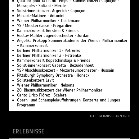
Quatuor pour la fin du temps - Kammerkonzert Capuçon ·
Moraguès · Soltani · Mercier
Solist·innenkonzert Argerich · Capuçon
Mozart-Matinee · Antonini
Wiener Philharmoniker · Thielemann
YSP Meisterklasse · Prégardien
Kammerkonzert Gerstein & Friends
Gustav Mahler Jugendorchester · Jordan
Angelika Prokopp Sommerakademie der Wiener Philharmoniker
- Kammerkonzert
Berliner Philharmoniker 1 · Petrenko
Berliner Philharmoniker 2 · Petrenko
Kammerkonzert Kopatchinskaja & Friends
Solist·innenkonzert Gabetta · Bezuidenhout
YSP Abschlusskonzert - Mozarteumorchester · Hussain
Pittsburgh Symphony Orchestra · Honeck
Solistenkonzert Levit
Wiener Philharmoniker · Nelsons
20. Blasmusikkonzert der Wiener Philharmoniker
Canto Lirico Flórez · Scalera
Opern- und Schauspielaufführungen, Konzerte und Junges
Programm
... ALLE EREIGNISSE ANZEIGEN
ERLEBNISSE