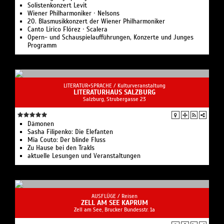
Solistenkonzert Levit
Wiener Philharmoniker · Nelsons
20. Blasmusikkonzert der Wiener Philharmoniker
Canto Lirico Flórez · Scalera
Opern- und Schauspielaufführungen, Konzerte und Junges
Programm
LITERATUR+SPRACHE /
Kulturveranstaltung
LITERATURHAUS SALZBURG
Salzburg, Strubergasse 23
Dämonen
Sasha Filipenko: Die Elefanten
Mia Couto: Der blinde Fluss
Zu Hause bei den Trakls
aktuelle Lesungen und Veranstaltungen
AUSFLÜGE /
Reisen
ZELL AM SEE KAPRUM
Zell am See, Brucker Bundesstr. 1a