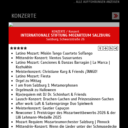
... ALLE AUFFÜHRUNGEN ANZEIGEN
KONZERTE
KONZERTE /
Konzert
INTERNATIONALE STIFTUNG MOZARTEUM SALZBURG
Salzburg, Schwarzstraße 26
Latino Mozart: Misión Tango Cuarteto SolTango
Mittendrin-Konzert: Vientos Susurrantes
Latino Mozart: Canciones & Danzas Barragán | La Marca |
Kozhukhin
Meisterkonzert: Christiane Karg & Friends ¡TANGO!
Latino Mozart: Fiesta
Orgel zu Mittag
I am from Salzburg 1: Metamorphosen
Orgelmusik zu Halloween
R(av)equiem mit DJ Dr. Schönhart & Friends
Lausch-Konzert: Drachen-Lachen und Prinzessinnen-Sachen
after work: Luft & Saitensprünge Duo Spielwerk
Meisterkonzert: Gautier Capuçon
Newcomer 1: Preisträger des Mozartwettbewerbs 2026 & der
Lilli Lehmann-Medaille 2025
Mozart Requiem: Mozarteumorchester Salzburg | Pinnock
Mittendrin-Konzert: Wenn die Lieder unter der Schmusedecke