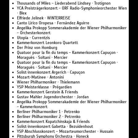
Thousands of Miles - Liederabend Lindsey · Trotignon
YCA Preisträgerkonzert - ORF Radio-Symphonieorchester Wien
· Blex
Elfriede Jelinek · WINTERREISE
Canto Lirico Oropesa · Fernández Aguirre
Angelika Prokopp Sommerakademie der Wiener Philharmoniker
- Orchesterkonzert
Utopia · Currentzis
Kammerkonzert Leonkoro Quartett
Der Prinz von Homburg
Quatuor pour la fin du temps - Kammerkonzert Capuçon ·
Moraguès · Soltani · Mercier
Quatuor pour la fin du temps - Kammerkonzert Capuçon ·
Moraguès · Soltani · Mercier
Solist·innenkonzert Argerich · Capuçon
Mozart-Matinee · Antonini
Wiener Philharmoniker · Thielemann
YSP Meisterklasse · Prégardien
Kammerkonzert Gerstein & Friends
Gustav Mahler Jugendorchester · Jordan
Angelika Prokopp Sommerakademie der Wiener Philharmoniker
- Kammerkonzert
Berliner Philharmoniker 1 · Petrenko
Berliner Philharmoniker 2 · Petrenko
Kammerkonzert Kopatchinskaja & Friends
Solist·innenkonzert Gabetta · Bezuidenhout
YSP Abschlusskonzert - Mozarteumorchester · Hussain
Pittsburgh Symphony Orchestra · Honeck