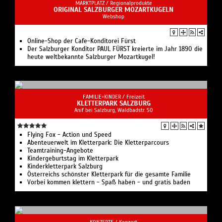
MARKTPLATZ /
Regionalprodukte
ORIGINAL SALZBURGER MOZARTKUGELN
Webshop
Online-Shop der Cafe-Konditorei Fürst
Der Salzburger Konditor PAUL FÜRST kreierte im Jahr 1890 die
heute weltbekannte Salzburger Mozartkugel!
FAMILIE+KINDER /
Freizeit
KLETTERPARK SALZBURG
Anif bei Salzburg, Waldbadstr. 50
Flying Fox - Action und Speed
Abenteuerwelt im Kletterpark: Die Kletterparcours
Teamtraining-Angebote
Kindergeburtstag im Kletterpark
Kinderkletterpark Salzburg
Österreichs schönster Kletterpark für die gesamte Familie
Vorbei kommen klettern - Spaß haben - und gratis baden