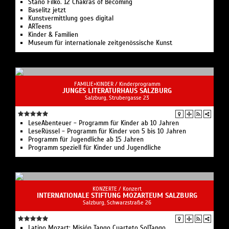
Stano Filko. 12 Chakras of Becoming
Baselitz jetzt
Kunstvermittlung goes digital
ARTeens
Kinder & Familien
Museum für internationale zeitgenössische Kunst
FAMILIE+KINDER /
Kinderprogramm
JUNGES LITERATURHAUS SALZBURG
Salzburg, Strubergasse 23
LeseAbenteuer - Programm für Kinder ab 10 Jahren
LeseRüssel - Programm für Kinder von 5 bis 10 Jahren
Programm für Jugendliche ab 15 Jahren
Programm speziell für Kinder und Jugendliche
KONZERTE /
Konzert
INTERNATIONALE STIFTUNG MOZARTEUM SALZBURG
Salzburg, Schwarzstraße 26
Latino Mozart: Misión Tango Cuarteto SolTango