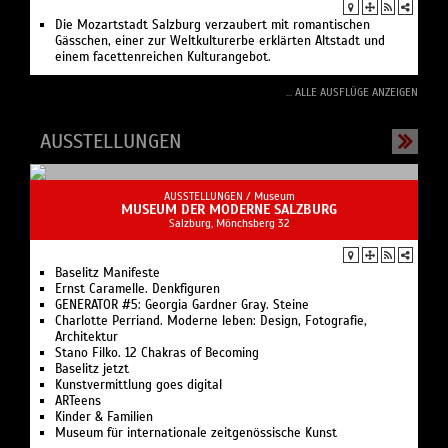
Die Mozartstadt Salzburg verzaubert mit romantischen
Gässchen, einer zur Weltkulturerbe erklärten Altstadt und
einem facettenreichen Kulturangebot.
... ALLE AUSFLÜGE ANZEIGEN
AUSSTELLUNGEN
AUSSTELLUNGEN /
Museum
MUSEUM DER MODERNE SALZBURG
Salzburg, Mönchsberg 32
Baselitz Manifeste
Ernst Caramelle. Denkfiguren
GENERATOR #5: Georgia Gardner Gray. Steine
Charlotte Perriand. Moderne leben: Design, Fotografie,
Architektur
Stano Filko. 12 Chakras of Becoming
Baselitz jetzt
Kunstvermittlung goes digital
ARTeens
Kinder & Familien
Museum für internationale zeitgenössische Kunst