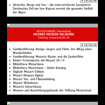
Gletscher, Berge und See – die österreichische Ganzjahres-
Destination Zell am See-Kaprun vereint die gesamte Vielfalt
der Alpen.
AUSSTELLUNGEN /
Ausstellung
MOZART-MUSEEN SALZBURG
Salzburg, Schwarzstraße 26
Familienführung: Könige, Geigen und Flöhe: Der Alltag eines
Wunderkindes
Familienführung: Mozarts Klavier und die Zauberflöte
Kinder-Ferienwoche mit Mozart 26 / II
Bibliotheca Mozartiana
Bibliotheca Mozartiana - Onlne-Katalog
Digitale Mozart-Edition
Mozart Museen digital
Mozart Ton- und Filmsammlung
Mozart-Wohnhaus
Mozarts Geburtshaus
Museen und Ausstellungsgebäude der Stiftung Mozarteum