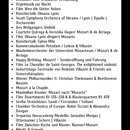
Orgelmusik zur Nacht
Film: Wen die Götter lieben
Künstlertalk: Oksana Lyniv
Youth Symphony Orchestra of Ukraine / Lyniv | Dyadiv |
Ovcharenko
Des Wolgangers Umfeld
Cuarteto Quiroga & Veronika Hagen: Mozart & de Arriaga
Film: Oksana Lyniv dirigiert Mozarts
Künstlertalk: Sylvia Milo
Kammerakademie Potsdam / Leleux & Villazón
Akademieorchester der Universität Mozarteum / Mozart & de
Arriaga
Happy Birthday, Mozart! - Sonderöffnung und Führung
Film: Le Chevalier de Saint-Georges. The enlightened violinist
Geburtstags-Serenade von Rolando Villazón & Friends am
Universitätsplatz
Wiener Philharmoniker II: Christian Thielemann & Beethovens
Neunte
Mozart à la Chaplin
Maximilian Kromer: Mozart nach "Mozarts"
Film: Divertimenti KV 136–138 & & Klavierquartett KV 478
Große Streichtrios: Saadi / Ferrández / Soltani
Chamber Orchestra of Europe: Robin Ticciati & Alexandra
Dovgan
Orquesta Iberacademy Medellín: Gonzáles Monjas |
Ottensamer | Schorn | Villazón
Film: Zwischen Küche und Klavier: Nannerl Mozart
Nikolić & Friends