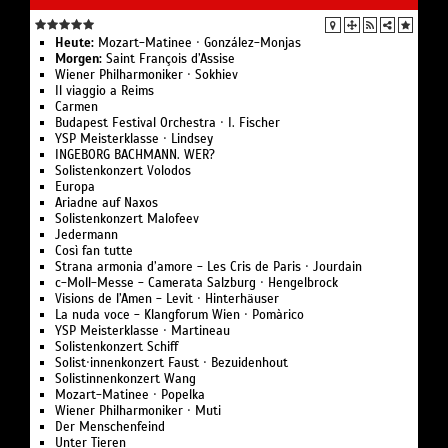
Heute:
Mozart-Matinee · González-Monjas
Morgen:
Saint François d’Assise
Wiener Philharmoniker · Sokhiev
Il viaggio a Reims
Carmen
Budapest Festival Orchestra · I. Fischer
YSP Meisterklasse · Lindsey
INGEBORG BACHMANN. WER?
Solistenkonzert Volodos
Europa
Ariadne auf Naxos
Solistenkonzert Malofeev
Jedermann
Così fan tutte
Strana armonia d’amore - Les Cris de Paris · Jourdain
c-Moll-Messe - Camerata Salzburg · Hengelbrock
Visions de l’Amen - Levit · Hinterhäuser
La nuda voce - Klangforum Wien · Pomàrico
YSP Meisterklasse · Martineau
Solistenkonzert Schiff
Solist·innenkonzert Faust · Bezuidenhout
Solistinnenkonzert Wang
Mozart-Matinee · Popelka
Wiener Philharmoniker · Muti
Der Menschenfeind
Unter Tieren