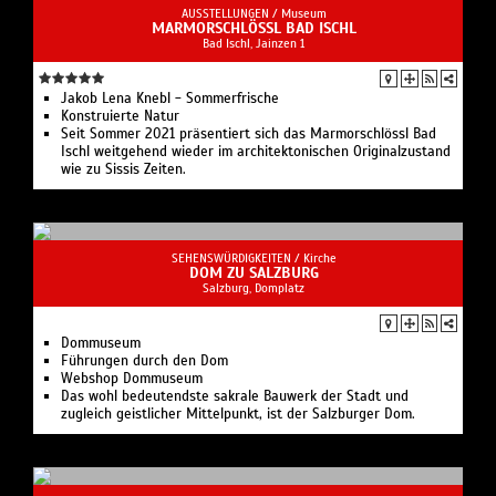
AUSSTELLUNGEN /
Museum
MARMORSCHLÖSSL BAD ISCHL
Bad Ischl, Jainzen 1
Jakob Lena Knebl - Sommer­frische
Konstruierte Natur
Seit Sommer 2021 präsentiert sich das Marmorschlössl Bad
Ischl weitgehend wieder im architektonischen Originalzustand
wie zu Sissis Zeiten.
SEHENSWÜRDIGKEITEN /
Kirche
DOM ZU SALZBURG
Salzburg, Domplatz
Dommuseum
Führungen durch den Dom
Webshop Dommuseum
Das wohl bedeutendste sakrale Bauwerk der Stadt und
zugleich geistlicher Mittelpunkt, ist der Salzburger Dom.