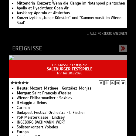
Mittendrin-Konzert: Wenn die Klänge im Notenpool plantschen
Apollo et Hyacinthus: Open Air
Ausklang: Aperolo et Absinthus
Konzertzyklen „Junge Künstler“ und "Kammermusik im Wiener
Saal"
... ALLE KONZERTE ANZEIGEN
EREIGNISSE
EREIGNISSE /
Festspiele
SALZBURGER FESTSPIELE
17.7. bis 30.8.2026
Heute:
Mozart-Matinee · González-Monjas
Morgen:
Saint François d’Assise
Wiener Philharmoniker · Sokhiev
Il viaggio a Reims
Carmen
Budapest Festival Orchestra · I. Fischer
YSP Meisterklasse · Lindsey
INGEBORG BACHMANN. WER?
Solistenkonzert Volodos
Europa