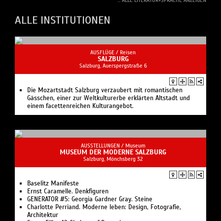
... ALLE LITERATUR+SPRACHE ANZEIGEN
ALLE INSTITUTIONEN
AUSFLÜGE /
Reisen
SALZBURG
Salzburg, Auerspergstraße 6
Die Mozartstadt Salzburg verzaubert mit romantischen
Gässchen, einer zur Weltkulturerbe erklärten Altstadt und
einem facettenreichen Kulturangebot.
AUSSTELLUNGEN /
Museum
MUSEUM DER MODERNE SALZBURG
Salzburg, Mönchsberg 32
Baselitz Manifeste
Ernst Caramelle. Denkfiguren
GENERATOR #5: Georgia Gardner Gray. Steine
Charlotte Perriand. Moderne leben: Design, Fotografie,
Architektur