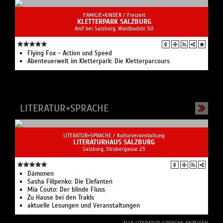
FAMILIE+KINDER /
Freizeit
KLETTERPARK SALZBURG
Anif bei Salzburg, Waldbadstr. 50
Flying Fox - Action und Speed
Abenteuerwelt im Kletterpark: Die Kletterparcours
LITERATUR+SPRACHE
LITERATUR+SPRACHE /
Kulturveranstaltung
LITERATURHAUS SALZBURG
Salzburg, Strubergasse 23
Dämonen
Sasha Filipenko: Die Elefanten
Mia Couto: Der blinde Fluss
Zu Hause bei den Trakls
aktuelle Lesungen und Veranstaltungen