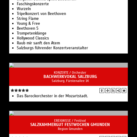
Faschingskonzerte
Wurzeln
Tripelkonzert von Beethoven
String Flame
Young & Free
Beethoven 5
Trompetenklänge
Hollywood Classics
Raub mir sanft den Atem
Salzburgs führender Konzertveranstalter
KONZERTE /
Orchester
BACHWERKVOKAL SALZBURG
Salzburg, Fürstenallee 14
Das Barockorchester in der Mozartstadt.
EREIGNISSE /
Festival
SALZKAMMERGUT FESTWOCHEN GMUNDEN
Region Gmunden