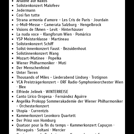
Ariadne auf Naxos
Solistenkonzert Malofeev
Jedermann
Così fan tutte
Strana armonia d’amore - Les Cris de Paris · Jourdain
c-Moll-Messe - Camerata Salzburg · Hengelbrock
Visions de l’Amen - Levit · Hinterhäuser
La nuda voce - Klangforum Wien · Pomàrico
YSP Meisterklasse · Martineau
Solistenkonzert Schiff
Solist·innenkonzert Faust · Bezuidenhout
Solistinnenkonzert Wang
Mozart-Matinee · Popelka
Wiener Philharmoniker · Muti
Der Menschenfeind
Unter Tieren
Thousands of Miles - Liederabend Lindsey · Trotignon
YCA Preisträgerkonzert - ORF Radio-Symphonieorchester Wien
· Blex
Elfriede Jelinek · WINTERREISE
Canto Lirico Oropesa · Fernández Aguirre
Angelika Prokopp Sommerakademie der Wiener Philharmoniker
- Orchesterkonzert
Utopia · Currentzis
Kammerkonzert Leonkoro Quartett
Der Prinz von Homburg
Quatuor pour la fin du temps - Kammerkonzert Capuçon ·
Moraguès · Soltani · Mercier