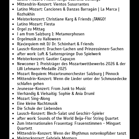
Mittendrin-Konzert: Vientos Susurrantes
Latino Mozart: Canciones & Danzas Barragán | La Marca |
Kozhukhin
Meisterkonzert: Christiane Karg & Friends ¡TANGO!
Latino Mozart: Fiesta
Orgel zu Mittag
I am from Salzburg 1: Metamorphosen
Orgelmusik zu Halloween
R(av)equiem mit DJ Dr. Schönhart & Friends
Lausch-Konzert: Drachen-Lachen und Prinzessinnen-Sachen
after work: Luft & Saitensprünge Duo Spielwerk
Meisterkonzert: Gautier Capuçon
Newcomer 1: Preisträger des Mozartwettbewerbs 2026 & der
Lilli Lehmann-Medaille 2025
Mozart Requiem: Mozarteumorchester Salzburg | Pinnock
Mittendrin-Konzert: Wenn die Lieder unter der Schmusedecke
schlafen gehen
Jeunesse-Konzert: From Junk to Music
Vierhändig & Vielsaitig: Sophie & Ania Druml
Mozart Sing-Along
Eine kleine Nachtmusik
Die Schule der Liebenden
Lausch-Konzert: Blech-Salat und Geschirr-Spieler
after work: Sounds of the World Beija-Flor String Quartet
Zum Internationalen Frauentag: Frauenstimmen - Minguet
Quartett
Mittendrin-Konzert: Wenn der Rhythmus notenkopfüber tanzt
Meisterkonzert: Gabriela Montero