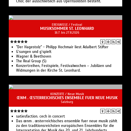
Chor, der ausschließlich aus Opernsolisten besteht.
EREIGNISSE /
Festival
MUSIKSOMMER ST. LEONHARD
16.7. bis 27.8.2026
"Der Hagestolz" - Philipp Hochmair liest Adalbert Stifter
G’sungen und g’spielt
Wagner & Beethoven
The Real Group (S)
Konzertreihen, Festspiele, Festivalwochen – Jubiläen und
Widmungen in der Kirche St. Leonhard.
KONZERTE /
Neue Musik
ŒNM . ŒSTERREICHISCHES ENSEMBLE FUER NEUE MUSIK
Salzburg
satiesfaction. cech in concert
Das œnm . œsterreichisches ensemble fuer neue musik zählt
zu den traditionsreichsten europäischen Ensembles für die
Interpretation der Musik des 20. und 21. Jahrhunderts.