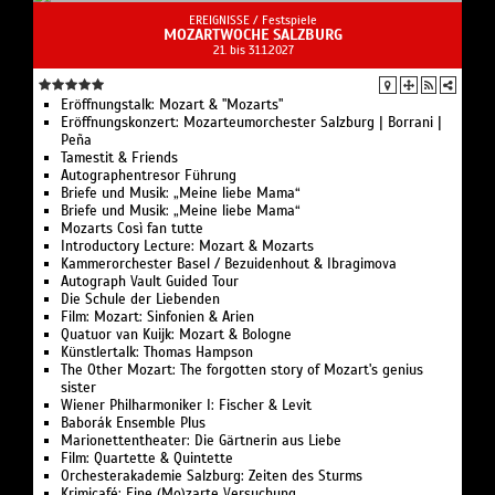
EREIGNISSE /
Festspiele
MOZARTWOCHE SALZBURG
21. bis 31.1.2027
Eröffnungstalk: Mozart & "Mozarts"
Eröffnungskonzert: Mozarteumorchester Salzburg | Borrani |
Peña
Tamestit & Friends
Autographentresor Führung
Briefe und Musik: „Meine liebe Mama“
Briefe und Musik: „Meine liebe Mama“
Mozarts Così fan tutte
Introductory Lecture: Mozart & Mozarts
Kammerorchester Basel / Bezuidenhout & Ibragimova
Autograph Vault Guided Tour
Die Schule der Liebenden
Film: Mozart: Sinfonien & Arien
Quatuor van Kuijk: Mozart & Bologne
Künstlertalk: Thomas Hampson
The Other Mozart: The forgotten story of Mozart's genius
sister
Wiener Philharmoniker I: Fischer & Levit
Baborák Ensemble Plus
Marionettentheater: Die Gärtnerin aus Liebe
Film: Quartette & Quintette
Orchesterakademie Salzburg: Zeiten des Sturms
Krimicafé: Eine (Mo)zarte Versuchung