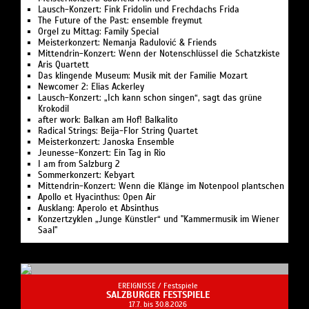
Lausch-Konzert: Fink Fridolin und Frechdachs Frida
The Future of the Past: ensemble freymut
Orgel zu Mittag: Family Special
Meisterkonzert: Nemanja Radulović & Friends
Mittendrin-Konzert: Wenn der Notenschlüssel die Schatzkiste
Aris Quartett
Das klingende Museum: Musik mit der Familie Mozart
Newcomer 2: Elias Ackerley
Lausch-Konzert: „Ich kann schon singen“, sagt das grüne
Krokodil
after work: Balkan am Hof! Balkalito
Radical Strings: Beija-Flor String Quartet
Meisterkonzert: Janoska Ensemble
Jeunesse-Konzert: Ein Tag in Rio
I am from Salzburg 2
Sommerkonzert: Kebyart
Mittendrin-Konzert: Wenn die Klänge im Notenpool plantschen
Apollo et Hyacinthus: Open Air
Ausklang: Aperolo et Absinthus
Konzertzyklen „Junge Künstler“ und "Kammermusik im Wiener
Saal"
EREIGNISSE /
Festspiele
SALZBURGER FESTSPIELE
17.7. bis 30.8.2026