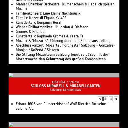
Mahler Chamber Orchestra: Blumenschein & Hadelich spielen
Mozart
Familienkonzert: Eine kleine Nachtmusik
Film: Le Nozze di Figaro KV 492
Künstlertalk: Benjamin Herzl
Wiener Philharmoniker III: Jordan & Ólafsson
Gromes & Friends
Künstlertalk: Raphaela Gromes & Yaara Tal
Mozart & "Mozarts": Führung durch die Sonderausstellung
Abschlusskonzert: Mozarteumorchester Salzburg - González-
Monjas / Kožená / Sietzen
Die Stiftung Mozarteum Salzburg feiert seit 1956 mit der
Mozartwoche den Geburtstag des großen Komponisten.
AUSFLÜGE /
Schloss
SCHLOSS MIRABELL & MIRABELLGARTEN
Salzburg, Mirabellplatz
Erbaut 1606 von Fürsterzbischof Wolf Dietrich für seine
Salome Alt.