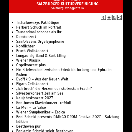
KONZERTE /
Konzert
SALZBURGER KULTURVEREINIGUNG
Salzburg, Waagplatz 1a
Tschaikowskys Pathétique
Herbert Schuch im Portrait
Tausendmal schöner als ihr
Domkonzert
Saint-Saëns Orgelsymphonie
Nordlichter
Bruch Violinkonzert
Lungau Big Band & Kurt Elling
Wiener Klassik
Orgelkonzert plus
Ein Briefwechsel zwischen Friedrich Torberg und Ephraim
Kishon
Dvořák 9 – Aus der Neuen Welt
Elgars Cellokonzert
„Ich brech‘ die Herzen der stolzesten Frau‘n“
Silvesterkonzert Zell am See
Neujahrskonzert 2027
Beethoven Klavierkonzert c-Moll
La Mer – La Valse
Wiener Symphoniker – Eroica
Beni Schmid presents DJANGO DROM Festival 2027 - Salzburg
Edition
Beethoven pur
Benjamin Schmid spielt Beethoven