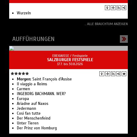
Wurzeln
... ALLE BRAUCHTUM ANZEIGEN
AUFFÜHRUNGEN
EREIGNISSE /
Festspiele
SALZBURGER FESTSPIELE
17.7. bis 30.8.2026
Morgen:
Saint François d’Assise
Il viaggio a Reims
Carmen
INGEBORG BACHMANN. WER?
Europa
Ariadne auf Naxos
Jedermann
Così fan tutte
Der Menschenfeind
Unter Tieren
Der Prinz von Homburg