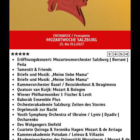
EREIGNISSE /
Festspiele
MOZARTWOCHE SALZBURG
21. bis 31.1.2027
Eröffnungskonzert: Mozarteumorchester Salzburg | Borrani |
Peña
Tamestit & Friends
Briefe und Musik: „Meine liebe Mama“
Briefe und Musik: „Meine liebe Mama“
Kammerorchester Basel / Bezuidenhout & Ibragimova
Quatuor van Kuijk: Mozart & Bologne
Wiener Philharmoniker I: Fischer & Levit
Baborák Ensemble Plus
Orchesterakademie Salzburg: Zeiten des Sturms
Orgelmusik zur Nacht
Youth Symphony Orchestra of Ukraine / Lyniv | Dyadiv |
Ovcharenko
Des Wolgangers Umfeld
Cuarteto Quiroga & Veronika Hagen: Mozart & de Arriaga
Kammerakademie Potsdam / Leleux & Villazón
Akademieorchester der Universität Mozarteum / Mozart & de