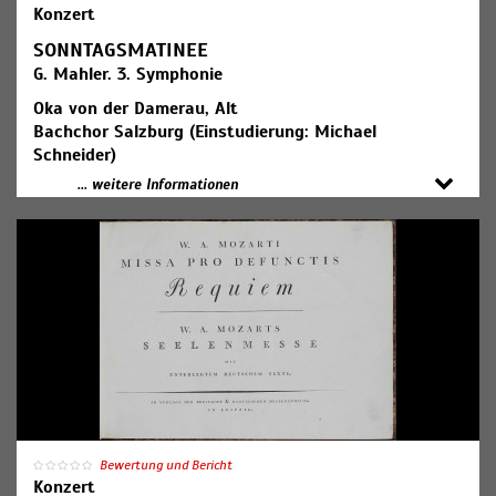
Konzert
#Treue
SONNTAGSMATINEE
Barbara Strozzi (1619-1677): Amor, Amor
G. Mahler. 3. Symphonie
Claudio Monteverdi: Volgea l’anima mia soavemente
Heinrich Isaac (1450-1517): Innsbruck, ich muss dich
Oka von der Damerau, Alt
lassen
Bachchor Salzburg (Einstudierung: Michael
Schneider)
#Liebestod
Salzburger Festspiele und Theater Kinderchor
... weitere Informationen
Jacques Arcadelt (1507-1568): Il bianco e dolce cigno
(Einstudierung: Wolfgang Götz)
Barbara Strozzi: Bella madre d’Amore
Mozarteumorchester Salzburg
Luca Marenzio (1553-1599): Tirsi Morir Volea
Dirigent: Roberto González-Monjas
#Reue und Schmerz
Gustav Mahler (1860–1911): Sinfonie Nr. 3 d-Moll für
Josquin des Prez (c.1450/55-1521): Mille Regrets
Alt, Knabenchor, Frauenchor und Orchester
Luca Marenzio (1553-1599): I lieti amanti e le fanciulle
tenere
Claudio Monteverdi (1567-1643): Lasciate Mi Morire
#Gossip und Eifersucht
Pierre Passereau (1509-1547): Il est bel et bon
Bewertung und Bericht
Pierre Certon (ca. 1510/20-1572): Je ne l’ose dire
Konzert