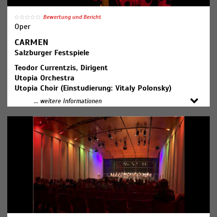
Bewertung und Bericht
Oper
CARMEN
Salzburger Festspiele
Teodor Currentzis, Dirigent
Utopia Orchestra
Utopia Choir (Einstudierung: Vitaly Polonsky)
Bachchor Salzburg (Einstudierung: Michael
... weitere Informationen
Schneider)
Salzburger Festspiele und Theater Kinderchor
(Einstudierung: Wolfgang Götz, Regina Sgier)
Asmik Grigorian - Carmen
Jonathan Tetelman - Don José
Kristina Mkhitaryan - Micaëla
Davide Luciano - Escamillo
Iveta Simonyan - Frasquita
Anita Monserrat - Mercédès
Matthias Winckhler - Zuniga