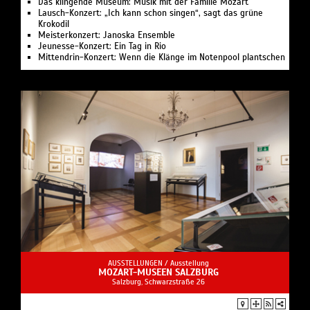
Das klingende Museum: Musik mit der Familie Mozart
Lausch-Konzert: „Ich kann schon singen“, sagt das grüne
Krokodil
Meisterkonzert: Janoska Ensemble
Jeunesse-Konzert: Ein Tag in Rio
Mittendrin-Konzert: Wenn die Klänge im Notenpool plantschen
AUSSTELLUNGEN /
Ausstellung
MOZART-MUSEEN SALZBURG
Salzburg, Schwarzstraße 26