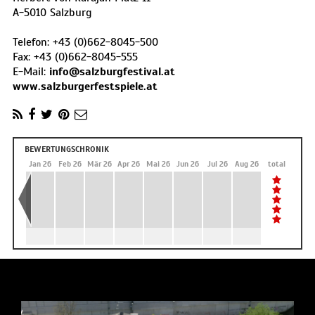
A
-
5010
Salzburg
Telefon:
+43 (0)662-8045-500
Fax:
+43 (0)662-8045-555
E-Mail:
info@salzburgfestival.at
www.salzburgerfestspiele.at
BEWERTUNGSCHRONIK
Dez 25
Jan 26
Feb 26
Mär 26
Apr 26
Mai 26
Jun 26
Jul 26
Aug 26
total