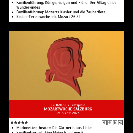
Familienführung: Könige, Geigen und Flöhe: Der Alltag eines
Wunderkindes
Familienführung: Mozarts Klavier und die Zauberflöte
Kinder-Ferienwoche mit Mozart 26 / II
EREIGNISSE /
Festspiele
MOZARTWOCHE SALZBURG
21. bis 31.1.2027
Marionettentheater: Die Gärtnerin aus Liebe
Familienkonzert: Eine kleine Nachtmusik