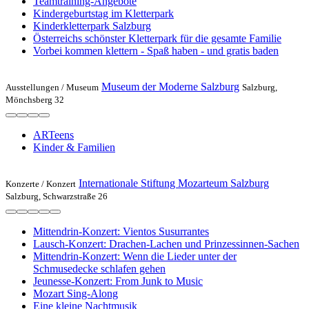
Teamtraining-Angebote
Kindergeburtstag im Kletterpark
Kinderkletterpark Salzburg
Österreichs schönster Kletterpark für die gesamte Familie
Vorbei kommen klettern - Spaß haben - und gratis baden
Museum der Moderne Salzburg
Ausstellungen /
Museum
Salzburg,
Mönchsberg 32
ARTeens
Kinder & Familien
Internationale Stiftung Mozarteum Salzburg
Konzerte /
Konzert
Salzburg, Schwarzstraße 26
Mittendrin-Konzert: Vientos Susurrantes
Lausch-Konzert: Drachen-Lachen und Prinzessinnen-Sachen
Mittendrin-Konzert: Wenn die Lieder unter der
Schmusedecke schlafen gehen
Jeunesse-Konzert: From Junk to Music
Mozart Sing-Along
Eine kleine Nachtmusik