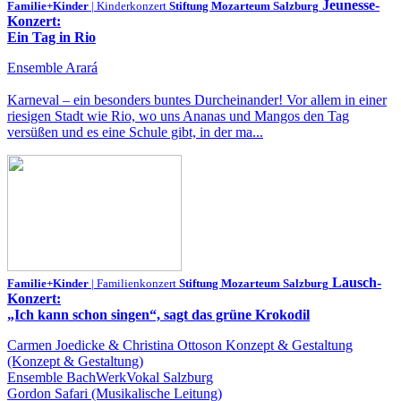
Jeunesse-
Familie+Kinder
| Kinderkonzert
Stiftung Mozarteum Salzburg
Konzert:
Ein Tag in Rio
Ensemble Arará
Karneval – ein besonders buntes Durcheinander! Vor allem in einer
riesigen Stadt wie Rio, wo uns Ananas und Mangos den Tag
versüßen und es eine Schule gibt, in der ma...
Lausch-
Familie+Kinder
| Familienkonzert
Stiftung Mozarteum Salzburg
Konzert:
„Ich kann schon singen“, sagt das grüne Krokodil
Carmen Joedicke & Christina Ottoson Konzept & Gestaltung
(Konzept & Gestaltung)
Ensemble BachWerkVokal Salzburg
Gordon Safari (Musikalische Leitung)