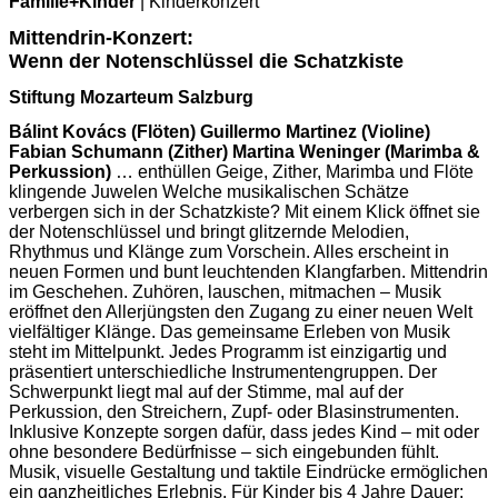
Familie+Kinder
| Kinderkonzert
Mittendrin-Konzert:
Wenn der Notenschlüssel die Schatzkiste
Stiftung Mozarteum Salzburg
Bálint Kovács (Flöten) Guillermo Martinez (Violine)
Fabian Schumann (Zither) Martina Weninger (Marimba &
Perkussion)
… enthüllen Geige, Zither, Marimba und Flöte
klingende Juwelen Welche musikalischen Schätze
verbergen sich in der Schatzkiste? Mit einem Klick öffnet sie
der Notenschlüssel und bringt glitzernde Melodien,
Rhythmus und Klänge zum Vorschein. Alles erscheint in
neuen Formen und bunt leuchtenden Klangfarben. Mittendrin
im Geschehen. Zuhören, lauschen, mitmachen – Musik
eröffnet den Allerjüngsten den Zugang zu einer neuen Welt
vielfältiger Klänge. Das gemeinsame Erleben von Musik
steht im Mittelpunkt. Jedes Programm ist einzigartig und
präsentiert unterschiedliche Instrumentengruppen. Der
Schwerpunkt liegt mal auf der Stimme, mal auf der
Perkussion, den Streichern, Zupf- oder Blasinstrumenten.
Inklusive Konzepte sorgen dafür, dass jedes Kind – mit oder
ohne besondere Bedürfnisse – sich eingebunden fühlt.
Musik, visuelle Gestaltung und taktile Eindrücke ermöglichen
ein ganzheitliches Erlebnis. Für Kinder bis 4 Jahre Dauer: