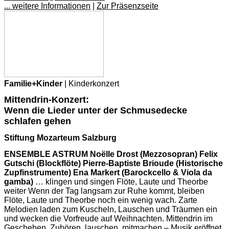
... weitere Informationen
|
Zur Präsenzseite
Familie+Kinder
| Kinderkonzert
Mittendrin-Konzert:
Wenn die Lieder unter der Schmusedecke
schlafen gehen
Stiftung Mozarteum Salzburg
ENSEMBLE ASTRUM Noëlle Drost (Mezzosopran) Felix
Gutschi (Blockflöte) Pierre-Baptiste Brioude (Historische
Zupfinstrumente) Ena Markert (Barockcello & Viola da
gamba)
… klingen und singen Flöte, Laute und Theorbe
weiter Wenn der Tag langsam zur Ruhe kommt, bleiben
Flöte, Laute und Theorbe noch ein wenig wach. Zarte
Melodien laden zum Kuscheln, Lauschen und Träumen ein
und wecken die Vorfreude auf Weihnachten. Mittendrin im
Geschehen. Zuhören, lauschen, mitmachen – Musik eröffnet