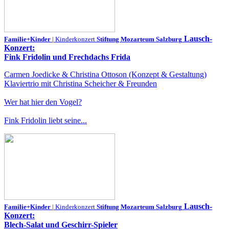
Lausch-
Familie+Kinder
| Kinderkonzert
Stiftung Mozarteum Salzburg
Konzert:
Fink Fridolin und Frechdachs Frida
Carmen Joedicke & Christina Ottoson (Konzept & Gestaltung)
Klaviertrio mit Christina Scheicher & Freunden
Wer hat hier den Vogel?
Fink Fridolin liebt seine...
Lausch-
Familie+Kinder
| Kinderkonzert
Stiftung Mozarteum Salzburg
Konzert:
Blech-Salat und Geschirr-Spieler