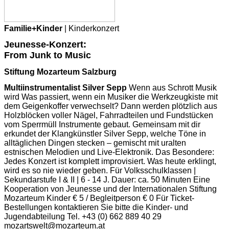
Familie+Kinder
| Kinderkonzert
Jeunesse-Konzert:
From Junk to Music
Stiftung Mozarteum Salzburg
Multiinstrumentalist Silver Sepp
Wenn aus Schrott Musik
wird Was passiert, wenn ein Musiker die Werkzeugkiste mit
dem Geigenkoffer verwechselt? Dann werden plötzlich aus
Holzblöcken voller Nägel, Fahrradteilen und Fundstücken
vom Sperrmüll Instrumente gebaut. Gemeinsam mit dir
erkundet der Klangkünstler Silver Sepp, welche Töne in
alltäglichen Dingen stecken – gemischt mit uralten
estnischen Melodien und Live-Elektronik. Das Besondere:
Jedes Konzert ist komplett improvisiert. Was heute erklingt,
wird es so nie wieder geben. Für Volksschulklassen |
Sekundarstufe I & II | 6 - 14 J. Dauer: ca. 50 Minuten Eine
Kooperation von Jeunesse und der Internationalen Stiftung
Mozarteum Kinder € 5 / Begleitperson € 0 Für Ticket-
Bestellungen kontaktieren Sie bitte die Kinder- und
Jugendabteilung Tel. +43 (0) 662 889 40 29
mozartswelt@mozarteum.at