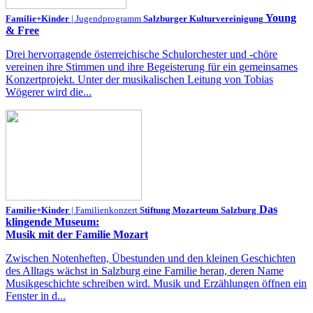
Young
Familie+Kinder
| Jugendprogramm
Salzburger Kulturvereinigung
& Free
Drei hervorragende österreichische Schulorchester und -chöre
vereinen ihre Stimmen und ihre Begeisterung für ein gemeinsames
Konzertprojekt. Unter der musikalischen Leitung von Tobias
Wögerer wird die...
Das
Familie+Kinder
| Familienkonzert
Stiftung Mozarteum Salzburg
klingende Museum:
Musik mit der Familie Mozart
Zwischen Notenheften, Übestunden und den kleinen Geschichten
des Alltags wächst in Salzburg eine Familie heran, deren Name
Musikgeschichte schreiben wird. Musik und Erzählungen öffnen ein
Fenster in d...