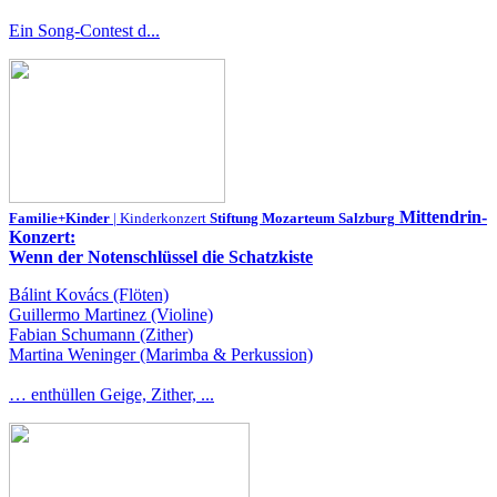
Ein Song-Contest d...
Mittendrin-
Familie+Kinder
| Kinderkonzert
Stiftung Mozarteum Salzburg
Konzert:
Wenn der Notenschlüssel die Schatzkiste
Bálint Kovács (Flöten)
Guillermo Martinez (Violine)
Fabian Schumann (Zither)
Martina Weninger (Marimba & Perkussion)
… enthüllen Geige, Zither, ...