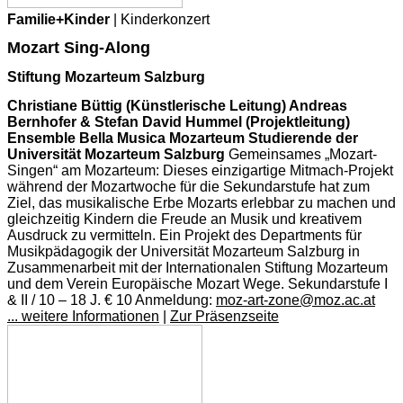
Familie+Kinder
| Kinderkonzert
Mozart Sing-Along
Stiftung Mozarteum Salzburg
Christiane Büttig (Künstlerische Leitung) Andreas
Bernhofer & Stefan David Hummel (Projektleitung)
Ensemble Bella Musica Mozarteum Studierende der
Universität Mozarteum Salzburg
Gemeinsames „Mozart-
Singen“ am Mozarteum: Dieses einzigartige Mitmach-Projekt
während der Mozartwoche für die Sekundarstufe hat zum
Ziel, das musikalische Erbe Mozarts erlebbar zu machen und
gleichzeitig Kindern die Freude an Musik und kreativem
Ausdruck zu vermitteln. Ein Projekt des Departments für
Musikpädagogik der Universität Mozarteum Salzburg in
Zusammenarbeit mit der Internationalen Stiftung Mozarteum
und dem Verein Europäische Mozart Wege. Sekundarstufe I
& II / 10 – 18 J. € 10 Anmeldung:
moz-art-zone@moz.ac.at
... weitere Informationen
|
Zur Präsenzseite