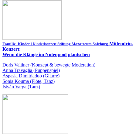
Mittendrin-
Familie+Kinder
| Kinderkonzert
Stiftung Mozarteum Salzburg
Konzert:
Wenn die Klänge im Notenpool plantschen
Doris Valtiner (Konzept & bewegte Moderation)
Anna Travaglia (Puppenspiel)
Aspasia Dimitriaduo (Gitarre)
Sonia Kouma (Flöte, Tanz)
István Varga (Tanz)