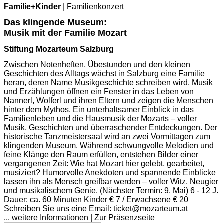
Familie+Kinder
| Familienkonzert
Das klingende Museum:
Musik mit der Familie Mozart
Stiftung Mozarteum Salzburg
Zwischen Notenheften, Übestunden und den kleinen
Geschichten des Alltags wächst in Salzburg eine Familie
heran, deren Name Musikgeschichte schreiben wird. Musik
und Erzählungen öffnen ein Fenster in das Leben von
Nannerl, Wolferl und ihren Eltern und zeigen die Menschen
hinter dem Mythos. Ein unterhaltsamer Einblick in das
Familienleben und die Hausmusik der Mozarts – voller
Musik, Geschichten und überraschender Entdeckungen. Der
historische Tanzmeistersaal wird an zwei Vormittagen zum
klingenden Museum. Während schwungvolle Melodien und
feine Klänge den Raum erfüllen, entstehen Bilder einer
vergangenen Zeit: Wie hat Mozart hier gelebt, gearbeitet,
musiziert? Humorvolle Anekdoten und spannende Einblicke
lassen ihn als Mensch greifbar werden – voller Witz, Neugier
und musikalischem Genie. (Nächster Termin: 9. Mai) 6 - 12 J.
Dauer: ca. 60 Minuten Kinder € 7 / Erwachsene € 20
Schreiben Sie uns eine Email:
ticket@mozarteum.at
... weitere Informationen
|
Zur Präsenzseite