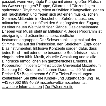
passiert, wenn vergnügte Klänge mit einem großen Platsch
ins Wasser springen? Puppe, Gitarre und Tänzer folgen
spritzenden Rhythmen, reiten auf wilden Klangwellen, gehen
auf Tauchstation und freuen sich auf einen musikalischen
Sommer. Mittendrin im Geschehen. Zuhören, lauschen,
mitmachen – Musik eröffnet den Allerjüngsten den Zugang
zu einer neuen Welt vielfältiger Klänge. Das gemeinsame
Erleben von Musik steht im Mittelpunkt. Jedes Programm ist
einzigartig und präsentiert unterschiedliche
Instrumentengruppen. Der Schwerpunkt liegt mal auf der
Stimme, mal auf der Perkussion, den Streichern, Zupf- oder
Blasinstrumenten. Inklusive Konzepte sorgen dafür, dass
jedes Kind – mit oder ohne besondere Bedürfnisse – sich
eingebunden fühlt. Musik, visuelle Gestaltung und taktile
Eindrücke ermöglichen ein ganzheitliches Erlebnis. In
Kooperation mit dem Orff-Institut der Universität Mozarteum
Salzburg Für Kinder bis 4 Jahren Dauer: ca. 50 Minuten
Preise € 5 / Begleitperson € 0 Für Ticket-Bestellungen
kontaktieren Sie bitte die Kinder- und Jugendabteilung Tel.
+43 (0) 662 889 40 29
mozartswelt@mozarteum.at
... weitere Informationen
|
Zur Präsenzseite