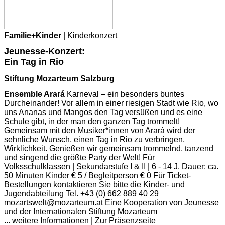
Familie+Kinder
| Kinderkonzert
Jeunesse-Konzert:
Ein Tag in Rio
Stiftung Mozarteum Salzburg
Ensemble Arará
Karneval – ein besonders buntes
Durcheinander! Vor allem in einer riesigen Stadt wie Rio, wo
uns Ananas und Mangos den Tag versüßen und es eine
Schule gibt, in der man den ganzen Tag trommelt!
Gemeinsam mit den Musiker*innen von Arará wird der
sehnliche Wunsch, einen Tag in Rio zu verbringen,
Wirklichkeit. Genießen wir gemeinsam trommelnd, tanzend
und singend die größte Party der Welt! Für
Volksschulklassen | Sekundarstufe I & II | 6 - 14 J. Dauer: ca.
50 Minuten Kinder € 5 / Begleitperson € 0 Für Ticket-
Bestellungen kontaktieren Sie bitte die Kinder- und
Jugendabteilung Tel. +43 (0) 662 889 40 29
mozartswelt@mozarteum.at
Eine Kooperation von Jeunesse
und der Internationalen Stiftung Mozarteum
... weitere Informationen
|
Zur Präsenzseite