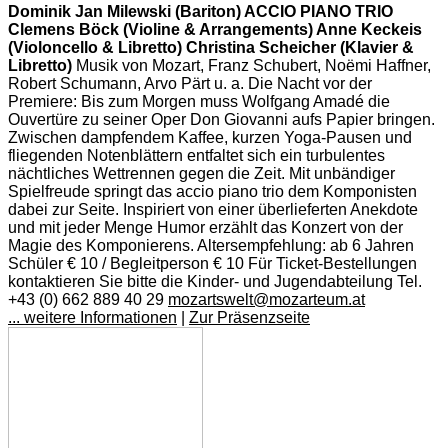
Dominik Jan Milewski (Bariton) ACCIO PIANO TRIO
Clemens Böck (Violine & Arrangements) Anne Keckeis
(Violoncello & Libretto) Christina Scheicher (Klavier &
Libretto)
Musik von Mozart, Franz Schubert, Noëmi Haffner,
Robert Schumann, Arvo Pärt u. a. Die Nacht vor der
Premiere: Bis zum Morgen muss Wolfgang Amadé die
Ouvertüre zu seiner Oper Don Giovanni aufs Papier bringen.
Zwischen dampfendem Kaffee, kurzen Yoga-Pausen und
fliegenden Notenblättern entfaltet sich ein turbulentes
nächtliches Wettrennen gegen die Zeit. Mit unbändiger
Spielfreude springt das accio piano trio dem Komponisten
dabei zur Seite. Inspiriert von einer überlieferten Anekdote
und mit jeder Menge Humor erzählt das Konzert von der
Magie des Komponierens. Altersempfehlung: ab 6 Jahren
Schüler € 10 / Begleitperson € 10 Für Ticket-Bestellungen
kontaktieren Sie bitte die Kinder- und Jugendabteilung Tel.
+43 (0) 662 889 40 29
mozartswelt@mozarteum.at
... weitere Informationen
|
Zur Präsenzseite