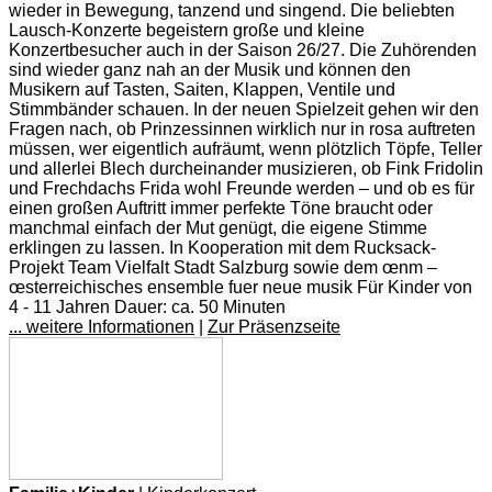
wieder in Bewegung, tanzend und singend. Die beliebten
Lausch-Konzerte begeistern große und kleine
Konzertbesucher auch in der Saison 26/27. Die Zuhörenden
sind wieder ganz nah an der Musik und können den
Musikern auf Tasten, Saiten, Klappen, Ventile und
Stimmbänder schauen. In der neuen Spielzeit gehen wir den
Fragen nach, ob Prinzessinnen wirklich nur in rosa auftreten
müssen, wer eigentlich aufräumt, wenn plötzlich Töpfe, Teller
und allerlei Blech durcheinander musizieren, ob Fink Fridolin
und Frechdachs Frida wohl Freunde werden – und ob es für
einen großen Auftritt immer perfekte Töne braucht oder
manchmal einfach der Mut genügt, die eigene Stimme
erklingen zu lassen. In Kooperation mit dem Rucksack-
Projekt Team Vielfalt Stadt Salzburg sowie dem œnm –
œsterreichisches ensemble fuer neue musik Für Kinder von
4 - 11 Jahren Dauer: ca. 50 Minuten
... weitere Informationen
|
Zur Präsenzseite