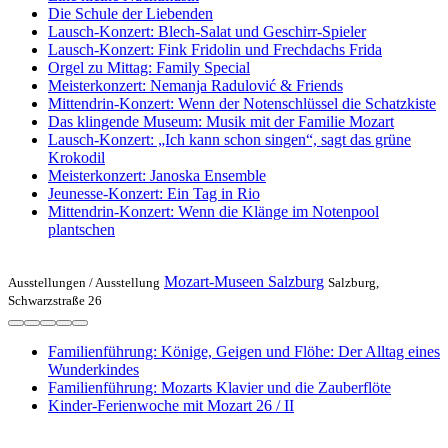
Die Schule der Liebenden
Lausch-Konzert: Blech-Salat und Geschirr-Spieler
Lausch-Konzert: Fink Fridolin und Frechdachs Frida
Orgel zu Mittag: Family Special
Meisterkonzert: Nemanja Radulović & Friends
Mittendrin-Konzert: Wenn der Notenschlüssel die Schatzkiste
Das klingende Museum: Musik mit der Familie Mozart
Lausch-Konzert: „Ich kann schon singen“, sagt das grüne
Krokodil
Meisterkonzert: Janoska Ensemble
Jeunesse-Konzert: Ein Tag in Rio
Mittendrin-Konzert: Wenn die Klänge im Notenpool
plantschen
Mozart-Museen Salzburg
Ausstellungen /
Ausstellung
Salzburg,
Schwarzstraße 26
Familienführung: Könige, Geigen und Flöhe: Der Alltag eines
Wunderkindes
Familienführung: Mozarts Klavier und die Zauberflöte
Kinder-Ferienwoche mit Mozart 26 / II