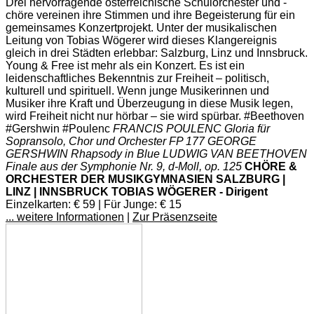
Drei hervorragende österreichische Schulorchester und -
chöre vereinen ihre Stimmen und ihre Begeisterung für ein
gemeinsames Konzertprojekt. Unter der musikalischen
Leitung von Tobias Wögerer wird dieses Klangereignis
gleich in drei Städten erlebbar: Salzburg, Linz und Innsbruck.
Young & Free ist mehr als ein Konzert. Es ist ein
leidenschaftliches Bekenntnis zur Freiheit – politisch,
kulturell und spirituell. Wenn junge Musikerinnen und
Musiker ihre Kraft und Überzeugung in diese Musik legen,
wird Freiheit nicht nur hörbar – sie wird spürbar. #Beethoven
#Gershwin #Poulenc
FRANCIS POULENC Gloria für
Sopransolo, Chor und Orchester FP 177 GEORGE
GERSHWIN Rhapsody in Blue LUDWIG VAN BEETHOVEN
Finale aus der Symphonie Nr. 9, d-Moll, op. 125
CHÖRE &
ORCHESTER DER MUSIKGYMNASIEN SALZBURG |
LINZ | INNSBRUCK TOBIAS WÖGERER - Dirigent
Einzelkarten: € 59 | Für Junge: € 15
... weitere Informationen
|
Zur Präsenzseite