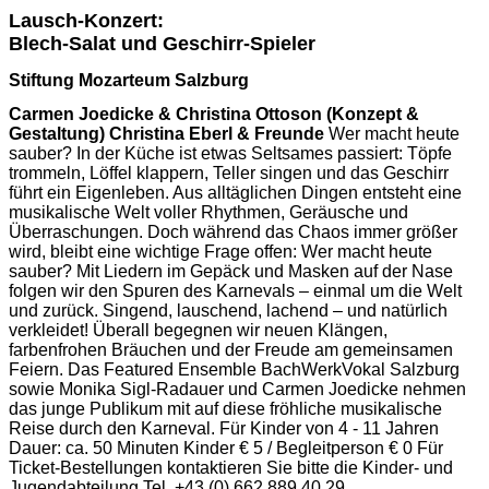
Lausch-Konzert:
Blech-Salat und Geschirr-Spieler
Stiftung Mozarteum Salzburg
Carmen Joedicke & Christina Ottoson (Konzept &
Gestaltung) Christina Eberl & Freunde
Wer macht heute
sauber? In der Küche ist etwas Seltsames passiert: Töpfe
trommeln, Löffel klappern, Teller singen und das Geschirr
führt ein Eigenleben. Aus alltäglichen Dingen entsteht eine
musikalische Welt voller Rhythmen, Geräusche und
Überraschungen. Doch während das Chaos immer größer
wird, bleibt eine wichtige Frage offen: Wer macht heute
sauber? Mit Liedern im Gepäck und Masken auf der Nase
folgen wir den Spuren des Karnevals – einmal um die Welt
und zurück. Singend, lauschend, lachend – und natürlich
verkleidet! Überall begegnen wir neuen Klängen,
farbenfrohen Bräuchen und der Freude am gemeinsamen
Feiern. Das Featured Ensemble BachWerkVokal Salzburg
sowie Monika Sigl-Radauer und Carmen Joedicke nehmen
das junge Publikum mit auf diese fröhliche musikalische
Reise durch den Karneval. Für Kinder von 4 - 11 Jahren
Dauer: ca. 50 Minuten Kinder € 5 / Begleitperson € 0 Für
Ticket-Bestellungen kontaktieren Sie bitte die Kinder- und
Jugendabteilung Tel. +43 (0) 662 889 40 29